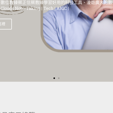
位教練蔡正信蔡教練學習好用的科技工具、漫遊在這個廣大
| 蘋果教學 | Evernote教學 | 筆記工具教學 | 雲端服務教學 | 