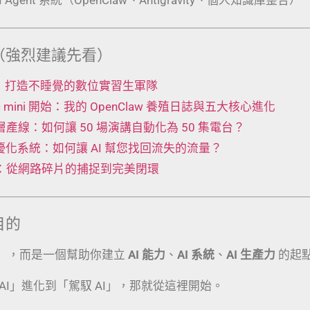
（強烈建議先看）
 工廠：打造不睡覺的數位實習生軍隊
Mac mini 開始：我的 OpenClaw 養殖日誌與五大核心進化
t 五層產線：如何讓 50 場演講自動化為 50 集電台？
動優化系統：如何讓 AI 幫您找回流失的流量？
術：從網路碎片的捕捉到完美閉環
目的
」，而是一個幫助你建立
AI 能力
、
AI 系統
、
AI 生產力
的起
AI」進化到「駕馭 AI」，那就從這裡開始。