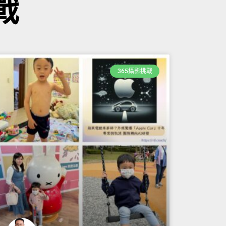
戰
365攝影挑戰