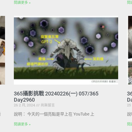
閱讀更多 »
閱
365攝影挑戰 20240226(一) 057/365
3
Day2960
D
26 2 月, 2024
尚無留言
25
看
說明： 今天的一個亮點是早上在 YouTube 上
說
閱讀更多 »
閱