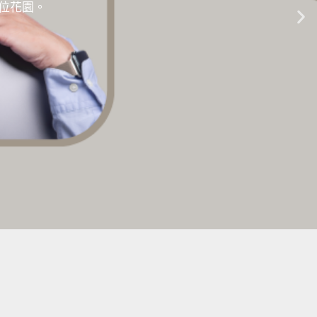
的數位花園。
生成式AI教學 |
點擊這裡