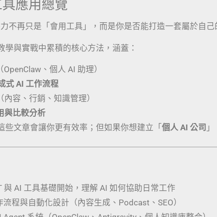
I 工具應用總覽
競爭力不再只是「會用工具」，而是你是否能打造一套屬於自己
教學與實戰中累積的核心方法，涵蓋：
（OpenClaw、個人 AI 助理）
生成式 AI 工作流程
（內容、行銷、知識管理）
應用與比較分析
這些文章會讓你更有效率；但如果你想建立「
個人 AI 公司
」
PT 與 AI 工具基礎開始，理解 AI 如何協助日常工作
工作流程與自動化設計（內容生成、Podcast、SEO）
 Agent 系統（OpenClaw、Antigravity、個人知識庫整合）