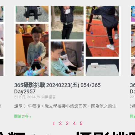
365攝影挑戰 20240223(五) 054/365
3
Day2957
D
23 2 月, 2024
尚無留言
22
附
說明： 午餐後，我去學校接小悠悠回家，因為他之前生
說
閱讀更多 »
閱
1
2
3
4
5