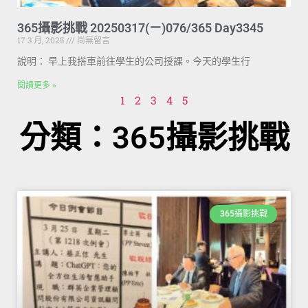
365攝影挑戰 20250317(ㄧ)076/365 Day3345
17 3 月, 2025
尚無留言
說明： 早上我搭車前往學生的公司授課。今天的學生行
閱讀更多 »
1
2
3
4
5
分類：365攝影挑戰
365攝影挑戰