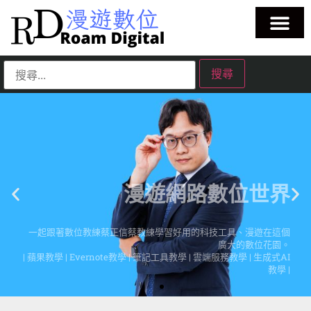
漫遊網路數位世界
一起跟著數位教練蔡正信蔡教練學習好用的科技工具、漫遊在這個
廣大的數位花園。
| 蘋果教學 | Evernote教學 | 筆記工具教學 | 雲端服務教學 | 生成式AI
教學 |
點擊這裡