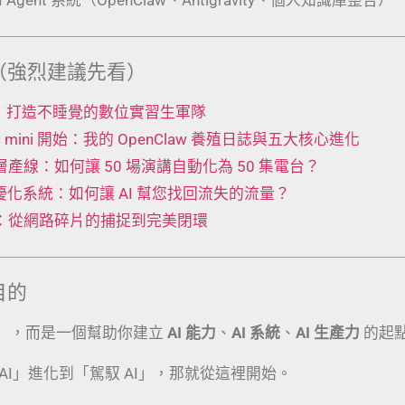
（強烈建議先看）
 工廠：打造不睡覺的數位實習生軍隊
Mac mini 開始：我的 OpenClaw 養殖日誌與五大核心進化
t 五層產線：如何讓 50 場演講自動化為 50 集電台？
動優化系統：如何讓 AI 幫您找回流失的流量？
術：從網路碎片的捕捉到完美閉環
目的
」，而是一個幫助你建立
AI 能力
、
AI 系統
、
AI 生產力
的起
AI」進化到「駕馭 AI」，那就從這裡開始。