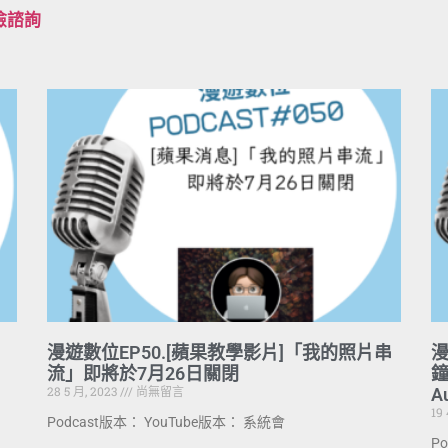
檢諮詢
漫遊數位EP50.[蘋果教學影片]「我的照片串
漫
流」即將於7月26日關⁠閉
28 5 月, 2023
尚無留言
A
19
Podcast版本： YouTube版本： 系統會
P