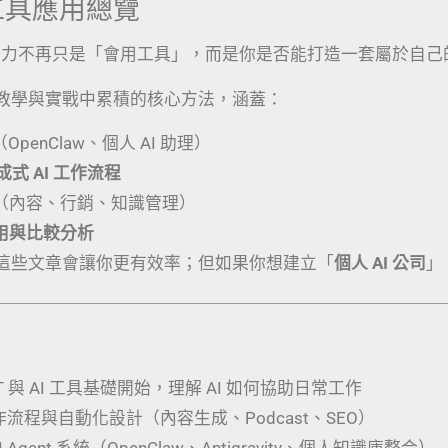
I 工具應用總覽
競爭力不再只是「會用工具」，而是你是否能打造一套屬於自己
教學與實戰中累積的核心方法，涵蓋：
（OpenClaw、個人 AI 助理）
生成式 AI 工作流程
（內容、行銷、知識管理）
應用與比較分析
這些文章會讓你更有效率；但如果你想建立「
個人 AI 公司
」
PT 與 AI 工具基礎開始，理解 AI 如何協助日常工作
工作流程與自動化設計（內容生成、Podcast、SEO）
 Agent 系統（OpenClaw、Antigravity、個人知識庫整合）