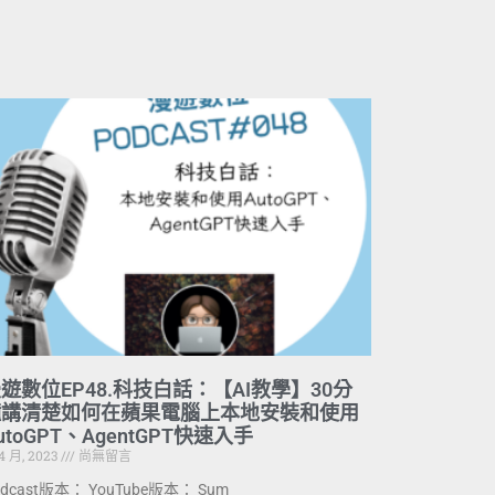
遊數位EP48.科技白話：【AI教學】30分
鐘講清楚如何在蘋果電腦上本地安裝和使用
utoGPT、AgentGPT快速入手
 4 月, 2023
尚無留言
odcast版本： YouTube版本： Sum