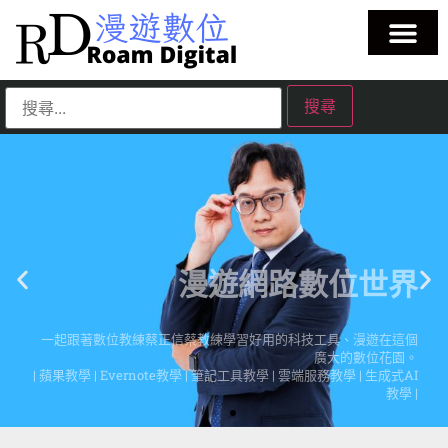
漫遊網路數位世界
一起跟著數位教練蔡正信蔡教練學習好用的科技工具、漫遊在這個
廣大的數位花園。
| 蘋果教學 | Evernote教學 | 筆記工具教學 | 雲端服務教學 | 生成式AI
教學 |
點擊這裡