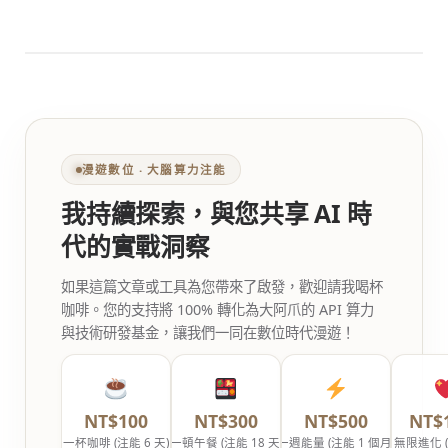
漫遊數位 ‧ 大腦算力注能
我持續探索，與您共享 AI 時
代的實戰洞察
如果這篇文章或工具為您帶來了啟發，歡迎請我喝杯
咖啡。您的支持將 100% 轉化為大阿爪的 API 算力
與技術研發基金，讓我們一同在數位時代漫遊！
NT$100
NT$300
NT$500
NT$
一杯咖啡 (注能 6 天)
一頓午餐 (注能 18 天)
一週能量 (注能 1 個月)
無限進化 