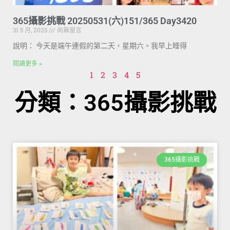
365攝影挑戰 20250531(六)151/365 Day3420
31 5 月, 2025
尚無留言
說明： 今天是端午連假的第二天，星期六。我早上睡得
閱讀更多 »
1
2
3
4
5
分類：365攝影挑戰
365攝影挑戰