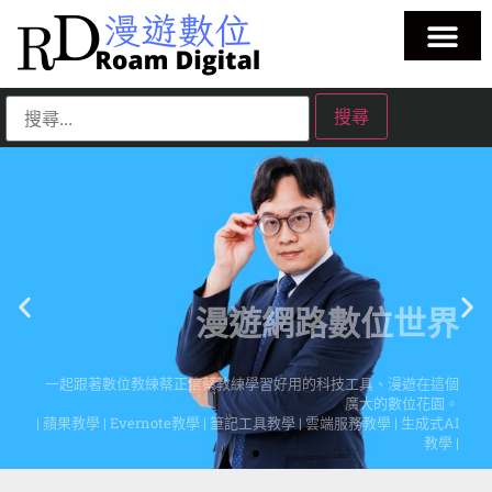
漫遊網路數位世界
一起跟著數位教練蔡正信蔡教練學習好用的科技工具、漫遊在這個
廣大的數位花園。
| 蘋果教學 | Evernote教學 | 筆記工具教學 | 雲端服務教學 | 生成式AI
教學 |
點擊這裡