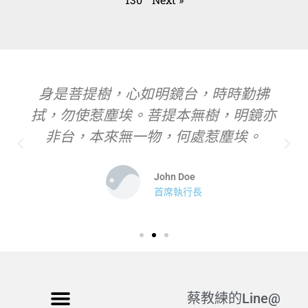
身是菩提樹，心如明鏡台，時時勤拂
拭，勿使惹塵埃。菩提本無樹，明鏡亦
非台，本來無一物，何處惹塵埃。
John Doe
首席執行長
蔡教練的Line@