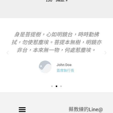
身是菩提樹，心如明鏡台，時時勤拂
拭，勿使惹塵埃。菩提本無樹，明鏡亦
非台，本來無一物，何處惹塵埃。
John Doe
首席執行長
蔡教練的Line@