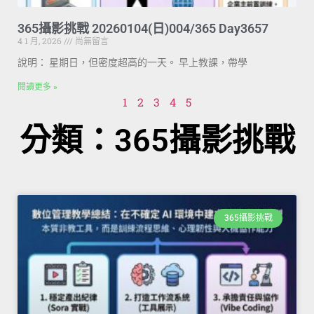
365攝影挑戰 20260104(日)004/365 Day3657
4 1 月, 2026
尚無留言
說明： 星期日，但密度超高的一天。 早上教課，帶學
閱讀更多 »
1
2
3
4
5
分類：365攝影挑戰
365攝影挑戰