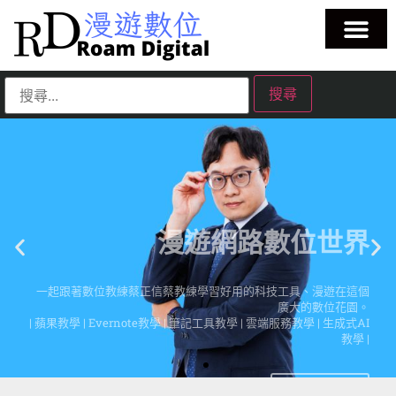
漫遊網路數位世界
一起跟著數位教練蔡正信蔡教練學習好用的科技工具、漫遊在這個
廣大的數位花園。
| 蘋果教學 | Evernote教學 | 筆記工具教學 | 雲端服務教學 | 生成式AI
教學 |
點擊這裡