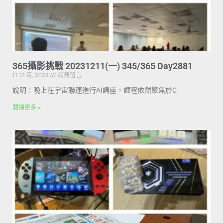
365攝影挑戰 20231211(一) 345/365 Day2881
11 12 月, 2023
尚無留言
說明：晚上在宇宙聯運進行AI講座，課程依然聚焦於C
閱讀更多 »