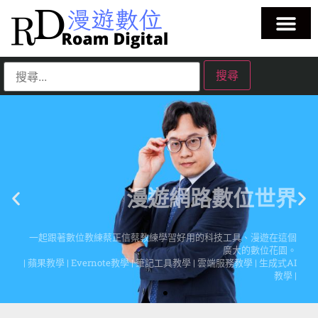
漫遊網路數位世界
一起跟著數位教練蔡正信蔡教練學習好用的科技工具、漫遊在這個
廣大的數位花園。
| 蘋果教學 | Evernote教學 | 筆記工具教學 | 雲端服務教學 | 生成式AI
教學 |
點擊這裡