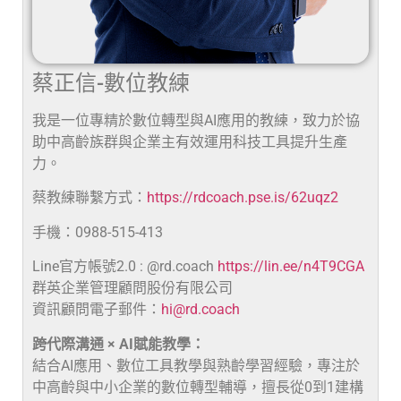
蔡正信-數位教練
我是一位專精於數位轉型與AI應用的教練，致力於協
助中高齡族群與企業主有效運用科技工具提升生產
力。
蔡教練聯繫方式：
https://rdcoach.pse.is/62uqz2
手機：0988-515-413
Line官方帳號2.0 : @rd.coach
https://lin.ee/n4T9CGA
群英企業管理顧問股份有限公司
資訊顧問電子郵件：
hi@rd.coach
跨代際溝通 × AI賦能教學：
結合AI應用、數位工具教學與熟齡學習經驗，專注於
中高齡與中小企業的數位轉型輔導，擅長從0到1建構