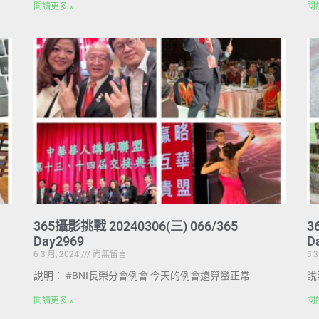
閱讀更多 »
閱
365攝影挑戰 20240306(三) 066/365
3
Day2969
D
6 3 月, 2024
尚無留言
5 
說明： #BNI長榮分會例會 今天的例會還算蠻正常
說
閱讀更多 »
閱