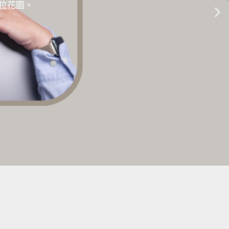
的數位花園。
生成式AI教學 |
點擊這裡