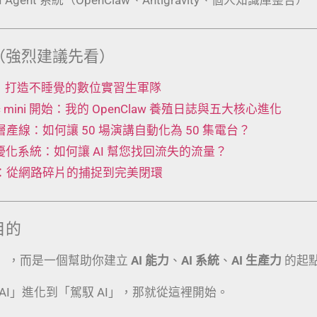
（強烈建議先看）
 工廠：打造不睡覺的數位實習生軍隊
Mac mini 開始：我的 OpenClaw 養殖日誌與五大核心進化
t 五層產線：如何讓 50 場演講自動化為 50 集電台？
動優化系統：如何讓 AI 幫您找回流失的流量？
術：從網路碎片的捕捉到完美閉環
目的
」，而是一個幫助你建立
AI 能力
、
AI 系統
、
AI 生產力
的起
AI」進化到「駕馭 AI」，那就從這裡開始。