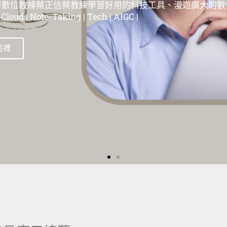
位教練蔡正信蔡教練學習好用的科技工具、漫遊在這個廣大
| 蘋果教學 | Evernote教學 | 筆記工具教學 | 雲端服務教學 | 