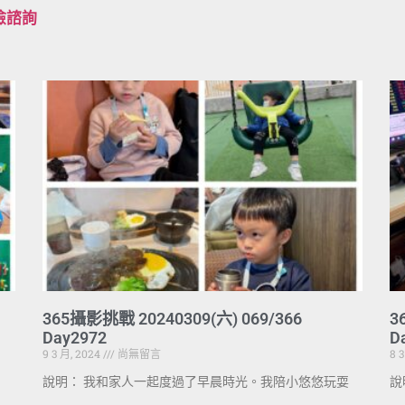
檢諮詢
365攝影挑戰 20240309(六) 069/366
3
Day2972
D
9 3 月, 2024
尚無留言
8 
說明： 我和家人一起度過了早晨時光。我陪小悠悠玩耍
說