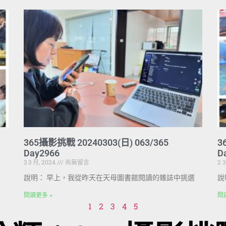
365攝影挑戰 20240303(日) 063/365
3
Day2966
D
3 3 月, 2024
尚無留言
2 
說明： 早上，我從昨天在天母圖書館閱讀的雜誌中挑選
說
閱讀更多 »
閱
1
2
3
4
5