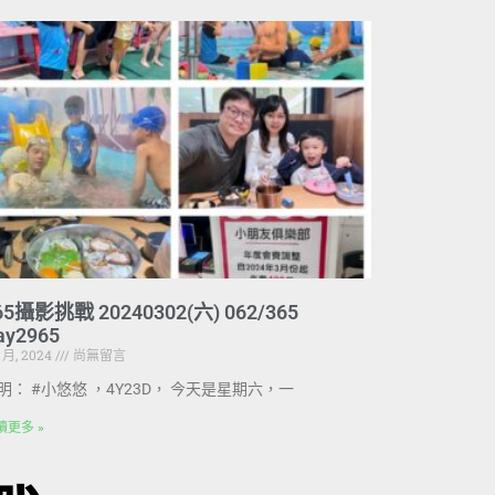
65攝影挑戰 20240302(六) 062/365
ay2965
3 月, 2024
尚無留言
明： #小悠悠 ，4Y23D， 今天是星期六，一
讀更多 »