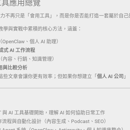
I 工具應用總覽
競爭力不再只是「會用工具」，而是你是否能打造一套屬於自己
教學與實戰中累積的核心方法，涵蓋：
（OpenClaw、個人 AI 助理）
生成式 AI 工作流程
（內容、行銷、知識管理）
應用與比較分析
這些文章會讓你更有效率；但如果你想建立「
個人 AI 公司
」
PT 與 AI 工具基礎開始，理解 AI 如何協助日常工作
工作流程與自動化設計（內容生成、Podcast、SEO）
 Agent 系統（OpenClaw、Antigravity、個人知識庫整合）