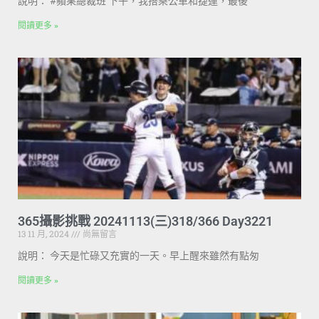
說明： #蘋果總裁班 下午，我搭乘公車和捷運，最後
閱讀更多 »
365攝影挑戰 20241113(三)318/366 Day3221
13 11 月, 2024
尚無留言
說明： 今天是忙碌又充實的一天。早上醒來雖然有點匆
閱讀更多 »