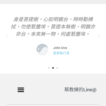
身是菩提樹，心如明鏡台，時時勤拂
拭，勿使惹塵埃。菩提本無樹，明鏡亦
非台，本來無一物，何處惹塵埃。
John Doe
首席執行長
蔡教練的Line@