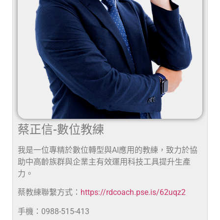
蔡正信-數位教練
我是一位專精於數位轉型與AI應用的教練，致力於協
助中高齡族群與企業主有效運用科技工具提升生產
力。
蔡教練聯繫方式：
https://rdcoach.pse.is/62uqz2
手機：0988-515-413