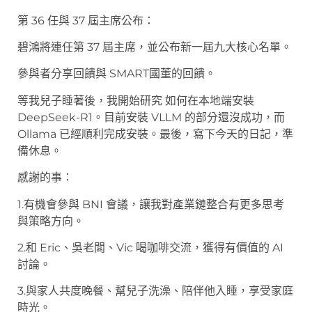
第 36 任與 37 屆主席公布：
碧鴻將連任第 37 屆主席，並公布新一屆九大核心名單。
參與者分享回饋與 SMART國董的回饋。
等我兒子睡著後，我開始研究 如何在本地端安裝
DeepSeek-R1。目前安裝 VLLM 的部分還沒成功，而
Ollama 已經順利完成安裝。最後，寫下今天的日記，準
備休息。
感謝的事：
1.有機會參與 BNI 會議，讓我對產業鏈整合有更多思考
與策略方向。
2.和 Eric、吳老闆、Vic 喝咖啡交流，獲得有價值的 AI
討論。
3.與家人共度晚餐、幫兒子洗澡、陪伴他入睡，享受家庭
時光。