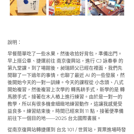
說明：
早餐簡單吃了一些水果，然後收拾好背包，準備出門。
早上搭公車、捷運前往 南京復興站，進行 CJ 詠春拳 的
第九堂課。到了場館後，昶瑞師父已經在裡面，我們先
閒聊了一下過年的事情，也聊了最近 AI 的一些發展，然
後開始今天的一對一訓練。今天的課程從 小念頭、八式
開始複習，然後複習上次學的 轉馬耕手式，新學的是 轉
馬膀手式，接著在木人樁上進行練習。由於是一對一的
教學，所以有很多機會細緻地練習動作，這讓我感覺受
益良多。練習結束後，時間已經來到 11 點，接著便準備
前往下一個目的地——2025 台北國際書展。
從南京復興站轉捷運到 台北 101 / 世貿站，買票進場時發