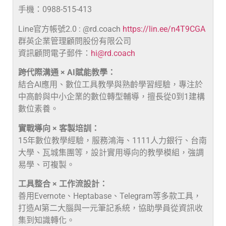
手機：0988-515-413
Line官方帳號2.0 : @rd.coach
https://lin.ee/n4T9CGA
群英企業管理顧問股份有限公司
資訊顧問電子郵件：
hi@rd.coach
跨代際溝通 × AI賦能教學：
結合AI應用、數位工具教學與熟齡學習經驗，專注於
中高齡與中小企業的數位轉型輔導，擅長從0到1建構
數位素養。
實戰導向 × 客製培訓：
15年數位教學經驗，服務鴻海、1111人力銀行、台南
大學、瓦城集團等，設計實用導向的教學模組，強調
易學、可複製。
工具整合 × 工作流設計：
善用Evernote、Heptabase、Telegram等多款工具，
打造AI第二大腦與一元筆記系統，協助學員從資訊收
集到知識轉化。