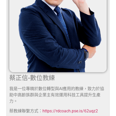
蔡正信-數位教練
我是一位專精於數位轉型與AI應用的教練，致力於協
助中高齡族群與企業主有效運用科技工具提升生產
力。
蔡教練聯繫方式：
https://rdcoach.pse.is/62uqz2