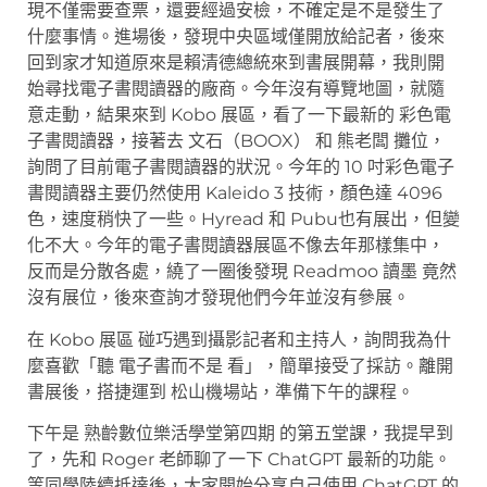
現不僅需要查票，還要經過安檢，不確定是不是發生了
什麼事情。進場後，發現中央區域僅開放給記者，後來
回到家才知道原來是賴清德總統來到書展開幕，我則開
始尋找電子書閱讀器的廠商。今年沒有導覽地圖，就隨
意走動，結果來到 Kobo 展區，看了一下最新的 彩色電
子書閱讀器，接著去 文石（BOOX） 和 熊老闆 攤位，
詢問了目前電子書閱讀器的狀況。今年的 10 吋彩色電子
書閱讀器主要仍然使用 Kaleido 3 技術，顏色達 4096
色，速度稍快了一些。Hyread 和 Pubu也有展出，但變
化不大。今年的電子書閱讀器展區不像去年那樣集中，
反而是分散各處，繞了一圈後發現 Readmoo 讀墨 竟然
沒有展位，後來查詢才發現他們今年並沒有參展。
在 Kobo 展區 碰巧遇到攝影記者和主持人，詢問我為什
麼喜歡「聽 電子書而不是 看」，簡單接受了採訪。離開
書展後，搭捷運到 松山機場站，準備下午的課程。
下午是 熟齡數位樂活學堂第四期 的第五堂課，我提早到
了，先和 Roger 老師聊了一下 ChatGPT 最新的功能。
等同學陸續抵達後，大家開始分享自己使用 ChatGPT 的