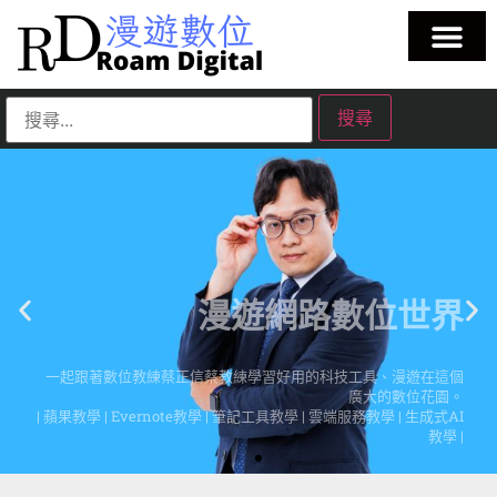
漫遊網路數位世界
一起跟著數位教練蔡正信蔡教練學習好用的科技工具、漫遊在這個
廣大的數位花園。
| 蘋果教學 | Evernote教學 | 筆記工具教學 | 雲端服務教學 | 生成式AI
教學 |
點擊這裡