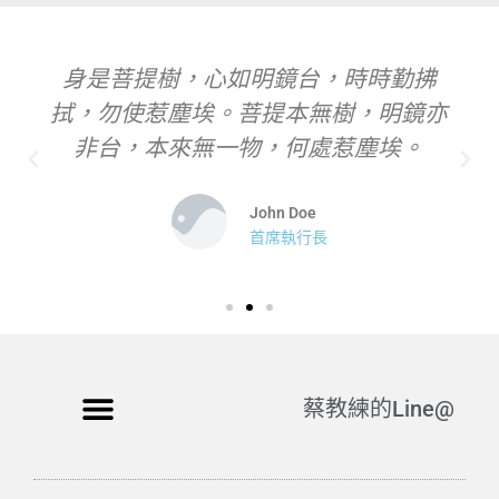
身是菩提樹，心如明鏡台，時時勤拂
拭，勿使惹塵埃。菩提本無樹，明鏡亦
非台，本來無一物，何處惹塵埃。
John Doe
首席執行長
蔡教練的Line@