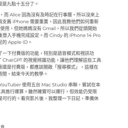
經是九點十五分了。
，而 Alice 因為沒有及時記在行事曆，所以沒來上
舊 iPhone 需要重置，因此我教他們如何重新
她媽媽使用，但她媽媽沒有 Gmail，所以我們從頭開始
後登入手機完成設定。而 Cindy 的 iPhone 14 Pro
Apple ID。
順便示範了一下付費版的功能，特別是語音模式和視訊功
了 ChatGPT 的視覺辨識功能，讓他們理解這些工具
版還是付費版，都應該開啟「搜尋模式」，這樣在
時間，結束今天的教學。
uber 使用五台 Mac Studio 串聯，嘗試在本
XO 這套工具進行運算。雖然確實可以運行，但效能仍受限
上是可行的。看完影片後，我整理一下日記，準備休
休息