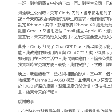
一班，到桃園藝文中心站下車，再走到學生公司，已
到達學生公司時，只有 Cindy 先到，後來彭姐也到了
課。今天的課程內容剛好是學生的需求，他們剛好有兩支
設定 iPhone。其中，彭姐想將 iPhone XR 給
註冊 Gmail，然後用這個 Gmail 建立 Apple ID，最
重置後，未來將給她女兒使用，之後只需要登入她女兒的 
此外，Cindy 訂閱了 ChatGPT Plus，所以
能。我教他們如何用語音與 ChatGPT 互動，還展示
如何應用在日常生活中。我也提醒他們，不論是免費
找資料時會更加方便。最後，我們安排了下次的上課
晚上，我繼續看了一些技術相關的影片，其中有一個 YouT
地端運行 Llama 3.2 405B 模型，並使用 E
於 10GB 網路的瓶頸，整體速度仍然偏慢，但技術
息，結束今天的行程。
感謝的事：
1.老婆貼心地幫我買午餐，陪我聊天，讓我能夠放鬆