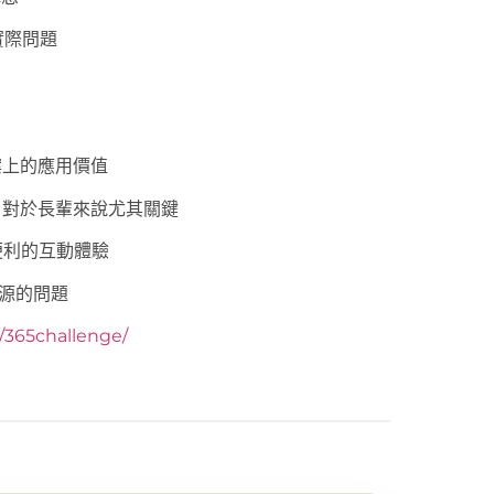
實際問題
成文案上的應用價值
重要性，對於長輩來說尤其關鍵
更便利的互動體驗
資源的問題
y/365challenge/