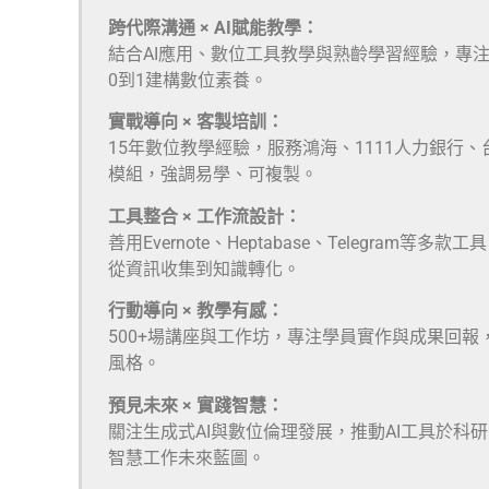
跨代際溝通 × AI賦能教學：
結合AI應用、數位工具教學與熟齡學習經驗，專
0到1建構數位素養。
實戰導向 × 客製培訓：
15年數位教學經驗，服務鴻海、1111人力銀行
模組，強調易學、可複製。
工具整合 × 工作流設計：
善用Evernote、Heptabase、Telegra
從資訊收集到知識轉化。
行動導向 × 教學有感：
500+場講座與工作坊，專注學員實作與成果回報
風格。
預見未來 × 實踐智慧：
關注生成式AI與數位倫理發展，推動AI工具於科
智慧工作未來藍圖。