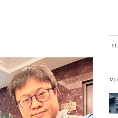
Sh
Mor