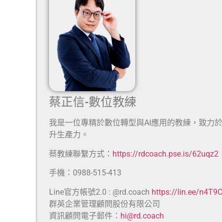
蔡正信-數位教練
我是一位專精於數位轉型與AI應用的教練，致力
升生產力。
蔡教練聯繫方式：
https://rdcoach.pse.is/62uqz2
手機：0988-515-413
Line官方帳號2.0 : @rd.coach
https://lin.ee/n4T9
群英企業管理顧問股份有限公司
資訊顧問電子郵件：
hi@rd.coach