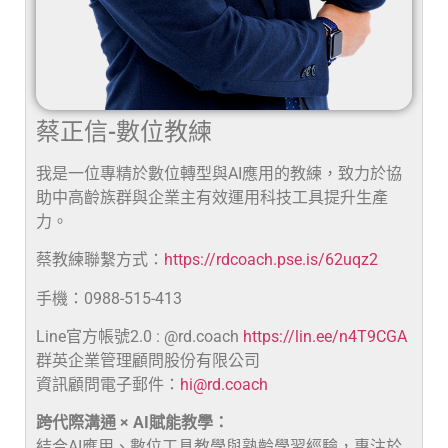
蔡正信-數位教練
我是一位專精於數位轉型與AI應用的教練，致力於協
助中高齡族群與企業主有效運用科技工具提升生產
力。
蔡教練聯繫方式：
https://rdcoach.pse.is/62uqz2
手機：0988-515-413
Line官方帳號2.0 : @rd.coach
https://lin.ee/n4T9CGA
群英企業管理顧問股份有限公司
資訊顧問電子郵件：
hi@rd.coach
跨代際溝通 × AI賦能教學：
結合AI應用、數位工具教學與熟齡學習經驗，專注於