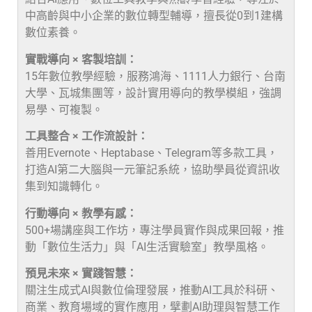
中高齡與中小企業的數位轉型輔導，擅長從0到1建構
數位素養。
實戰導向 × 客製培訓：
15年數位教學經驗，服務鴻海、1111人力銀行、台南
大學、瓦城集團等，設計實用導向的教學模組，強調
易學、可複製。
工具整合 × 工作流設計：
善用Evernote、Heptabase、Telegram等多款工具，
打造AI第二大腦與一元筆記系統，協助學員從資訊收
集到知識轉化。
行動導向 × 教學有感：
500+場講座與工作坊，專注學員實作與成果回報，推
動「數位生活力」與「AI生活實驗室」教學風格。
預見未來 × 實踐智慧：
關注生成式AI與數位倫理發展，推動AI工具於科研、
商業、教育場域的實作應用，擘劃AI助理與智慧工作