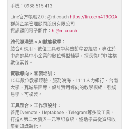
手機：0988-515-413
Line官方帳號2.0 : @rd.coach
https://lin.ee/n4T9CGA
群英企業管理顧問股份有限公司
資訊顧問電子郵件：
hi@rd.coach
跨代際溝通 × AI賦能教學：
結合AI應用、數位工具教學與熟齡學習經驗，專注於
中高齡與中小企業的數位轉型輔導，擅長從0到1建構
數位素養。
實戰導向 × 客製培訓：
15年數位教學經驗，服務鴻海、1111人力銀行、台南
大學、瓦城集團等，設計實用導向的教學模組，強調
易學、可複製。
工具整合 × 工作流設計：
善用Evernote、Heptabase、Telegram等多款工具，
打造AI第二大腦與一元筆記系統，協助學員從資訊收
集到知識轉化。