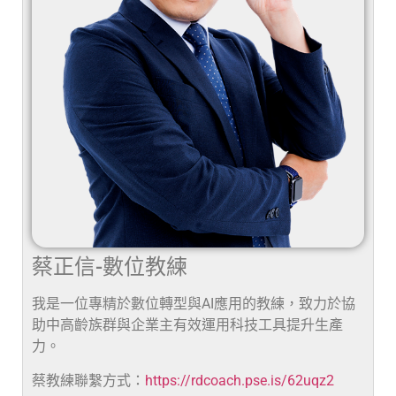
蔡正信-數位教練
我是一位專精於數位轉型與AI應用的教練，致力於協
助中高齡族群與企業主有效運用科技工具提升生產
力。
蔡教練聯繫方式：
https://rdcoach.pse.is/62uqz2