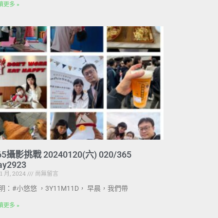
讀更多 »
65攝影挑戰 20240120(六) 020/365
ay2923
 1 月, 2024
尚無留言
明：#小悠悠 ，3Y11M11D， 早晨，我們帶
讀更多 »