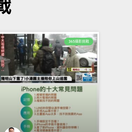
戰
365攝影挑戰