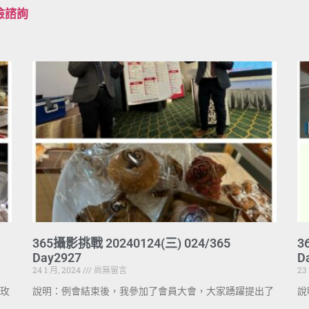
檢諮詢
365攝影挑戰 20240124(三) 024/365
3
Day2927
D
24 1 月, 2024
尚無留言
23
玫
說明：例會結束後，我參加了會員大會，大家踴躍提出了
說