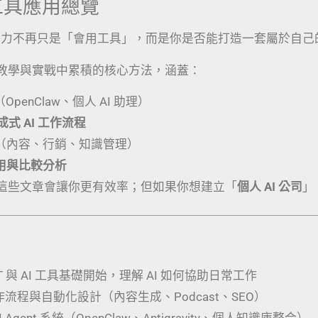
I 工具應用總覽
競爭力不再只是「會用工具」，而是你是否能打造一套屬於自己
教學與實戰中累積的核心方法，涵蓋：
（OpenClaw、個人 AI 助理）
生成式 AI 工作流程
（內容、行銷、知識管理）
應用與比較分析
這些文章會讓你更有效率；但如果你想建立「
個人 AI 公司
」
PT 與 AI 工具基礎開始，理解 AI 如何協助日常工作
工作流程與自動化設計（內容生成、Podcast、SEO）
 Agent 系統（OpenClaw、Antigravity、個人知識庫整合）