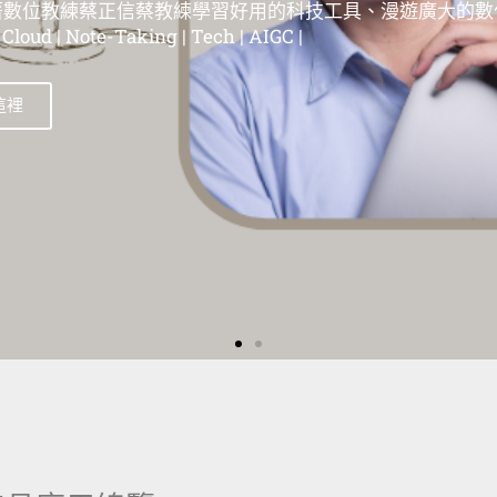
位教練蔡正信蔡教練學習好用的科技工具、漫遊在這個廣大
| 蘋果教學 | Evernote教學 | 筆記工具教學 | 雲端服務教學 | 