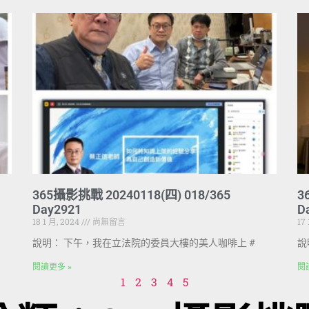
365攝影挑戰 20240118(四) 018/365
3
Day2921
D
18 1 月, 2024
尚無留言
17
說明： 下午，我在立法院的委員大樓的美人咖啡上 #
說
閱讀更多 »
閱
1
2
3
4
5