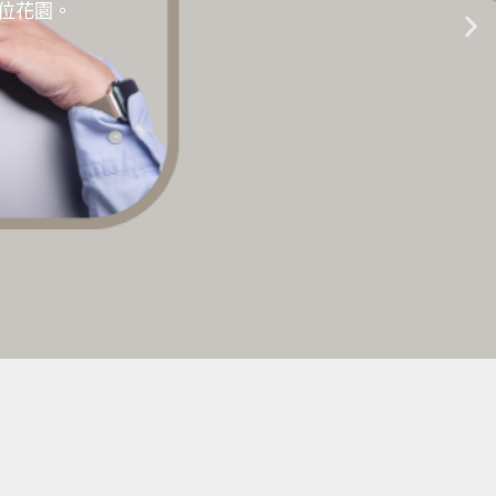
的數位花園。
生成式AI教學 |
點擊這裡