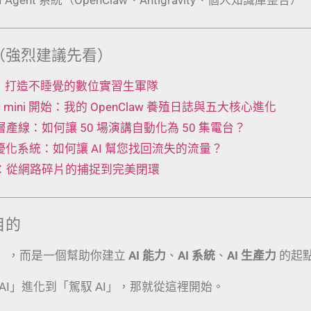
（強烈建議先看）
 工廠：打造不睡覺的數位實習生軍隊
Mac mini 開始：我的 OpenClaw 養殖日誌與五大核心進化
t 五層產線：如何讓 50 場演講自動化為 50 集電台？
動優化系統：如何讓 AI 幫您找回流失的流量？
術：從網路碎片的捕捉到完美閉環
目的
」，而是一個幫助你建立
AI 能力
、
AI 系統
、
AI 生產力
的起
AI」進化到「駕馭 AI」，那就從這裡開始。