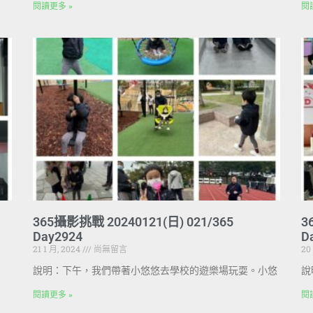
閱讀更多 »
閱
365攝影挑戰 20240121(日) 021/365
3
Day2924
D
21 1 月, 2024
尚無留言
20
說明：下午，我們帶著小悠悠去學校的遊樂場玩耍。小悠
說
閱讀更多 »
閱