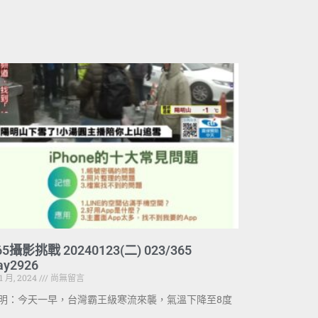
65攝影挑戰 20240123(二) 023/365
ay2926
 1 月, 2024
尚無留言
明：今天一早，台灣霸王級寒流來襲，氣溫下降至8度