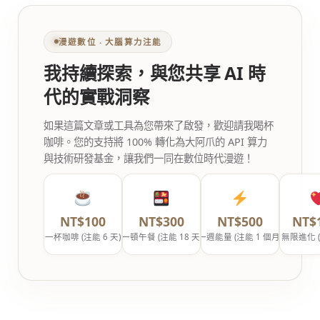
漫遊數位 ‧ 大腦算力注能
我持續探索，與您共享 AI 時
代的實戰洞察
如果這篇文章或工具為您帶來了啟發，歡迎請我喝杯
咖啡。您的支持將 100% 轉化為大阿爪的 API 算力
與技術研發基金，讓我們一同在數位時代漫遊！
NT$100
NT$300
NT$500
NT$
一杯咖啡 (注能 6 天)
一頓午餐 (注能 18 天)
一週能量 (注能 1 個月)
無限進化 