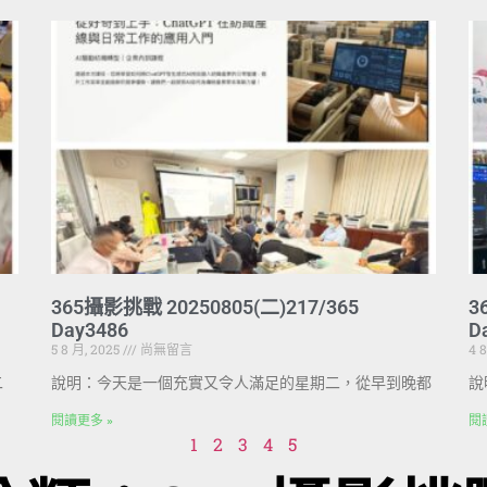
365攝影挑戰 20250805(二)217/365
3
Day3486
D
5 8 月, 2025
尚無留言
4 
二
說明：今天是一個充實又令人滿足的星期二，從早到晚都
說
閱讀更多 »
閱
1
2
3
4
5