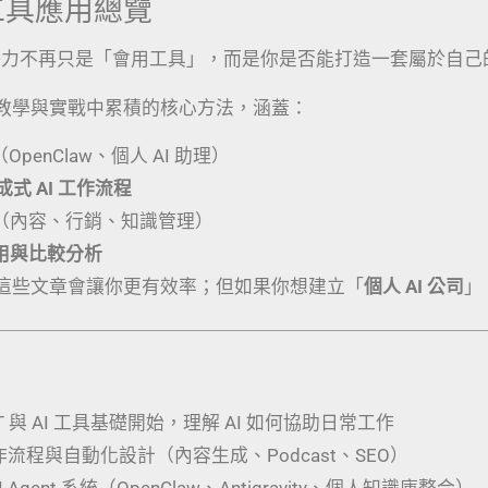
I 工具應用總覽
競爭力不再只是「會用工具」，而是你是否能打造一套屬於自己
教學與實戰中累積的核心方法，涵蓋：
（OpenClaw、個人 AI 助理）
生成式 AI 工作流程
（內容、行銷、知識管理）
應用與比較分析
這些文章會讓你更有效率；但如果你想建立「
個人 AI 公司
」
PT 與 AI 工具基礎開始，理解 AI 如何協助日常工作
工作流程與自動化設計（內容生成、Podcast、SEO）
 Agent 系統（OpenClaw、Antigravity、個人知識庫整合）