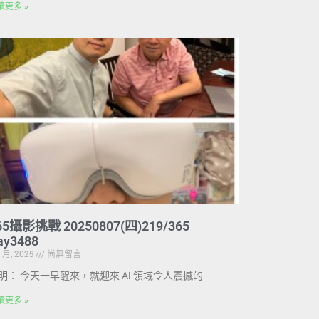
讀更多 »
65攝影挑戰 20250807(四)219/365
ay3488
8 月, 2025
尚無留言
明： 今天一早醒來，就迎來 AI 領域令人震撼的
讀更多 »