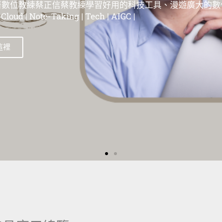
位教練蔡正信蔡教練學習好用的科技工具、漫遊在這個廣大
| 蘋果教學 | Evernote教學 | 筆記工具教學 | 雲端服務教學 | 