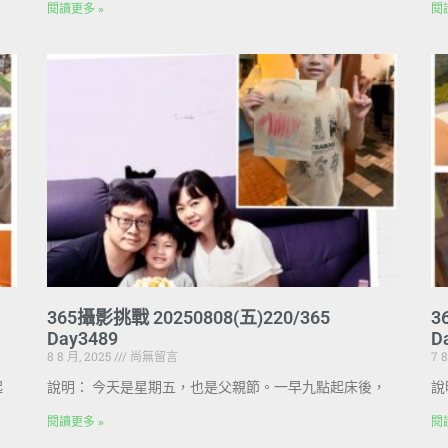
閱讀更多 »
閱
365攝影挑戰 20250808(五)220/365
3
Day3489
D
8 8 月, 2025
尚無留言
7 
起
說明： 今天是星期五，也是父親節。一早九點起床後，
說
閱讀更多 »
閱