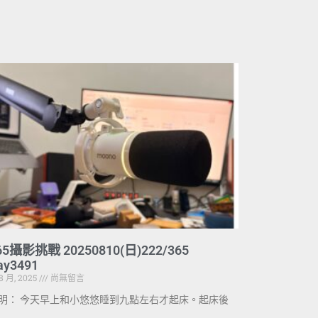
65攝影挑戰 20250810(日)222/365
ay3491
 8 月, 2025
尚無留言
明： 今天早上和小悠悠睡到九點左右才起床。起床後