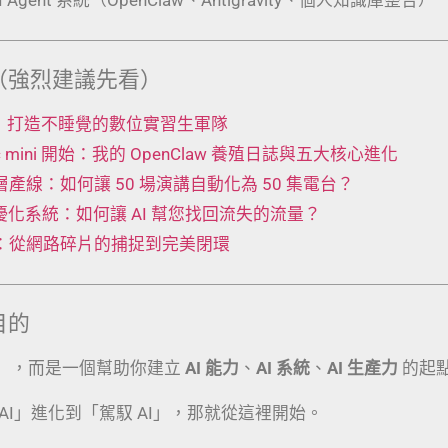
（強烈建議先看）
 工廠：打造不睡覺的數位實習生軍隊
Mac mini 開始：我的 OpenClaw 養殖日誌與五大核心進化
t 五層產線：如何讓 50 場演講自動化為 50 集電台？
動優化系統：如何讓 AI 幫您找回流失的流量？
術：從網路碎片的捕捉到完美閉環
目的
」，而是一個幫助你建立
AI 能力
、
AI 系統
、
AI 生產力
的起
AI」進化到「駕馭 AI」，那就從這裡開始。