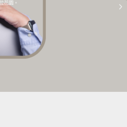
的數位花園。
生成式AI教學 |
點擊這裡