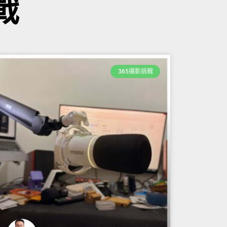
戰
365攝影挑戰