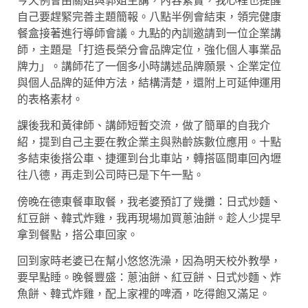
今天例會由關姐與郭姐主講，內容紮實，我心裡也提醒
自己要趕緊完善主題簡報。八點半例會結束，領完健康
餐盒接著進行導師會議。九點的內訓邀請到一位企業講
師，主題是「打造長榮分會品牌定位，強化個人事業品
牌力」。講師花了一個多小時講述品牌願景、企業定位
與個人品牌的延伸方法，結構清楚，還附上可延伸運用
的表格素材。
課後我和黃律師、講師短暫交流，做了簡單的自我介
紹，提到自己主要在教企業主與熟齡族數位應用。十點
多結束後搭公車、捷運到台北車站，轉搭區間車回內壢
往八德，再走到公司時已是下午一點。
傍晚在德東餐車取餐，我老婆預訂了幾攤：日式炒麵、
紅豆餅、韓式炸雞，我再現場加買蔥油餅。趁人少提早
拿到餐點，搭公車回家。
回到家時老婆已在幫小悠悠洗澡，因為明天校外教學，
要早點睡。晚餐豐盛：蔥油餅、紅豆餅、日式炒麵、炸
魚餅、韓式炸雞，配上家裡的啤酒，吃得飽又滿足。