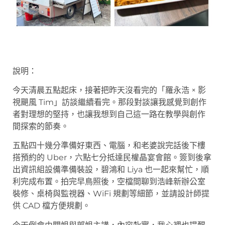
說明：
今天清晨五點起床，接著把昨天沒看完的「羅永浩 × 影
視颶風 Tim」訪談繼續看完。那段對談讓我感覺到創作
者對理想的堅持，也讓我想到自己這一路在教學與創作
間探索的節奏。
五點四十幾分準備好東西、電腦，和老婆說完話後下樓
搭預約的 Uber，六點七分抵達民權晶宴會館。簽到後拿
出資訊組設備準備裝設，碧鴻和 Liya 也一起來幫忙，順
利完成布置。拍完早鳥照後，空檔間聊到浩峰新辦公室
裝修、桌椅與監視器、WiFi 規劃等細節，並請設計師提
供 CAD 檔方便規劃。