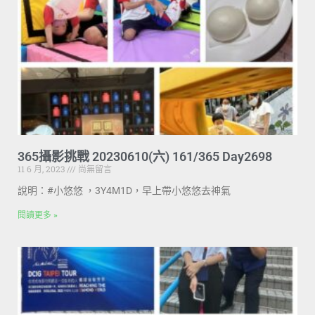
365攝影挑戰 20230610(六) 161/365 Day2698
11 6 月, 2023
尚無留言
說明：#小悠悠 ，3Y4M1D，早上帶小悠悠去神氣
閱讀更多 »