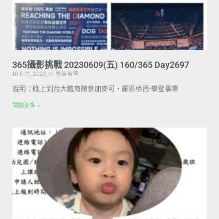
365攝影挑戰 20230609(五) 160/365 Day2697
10 6 月, 2023
尚無留言
說明：晚上到台大體育館參加麥可・羅區格西-攀登事業
閱讀更多 »