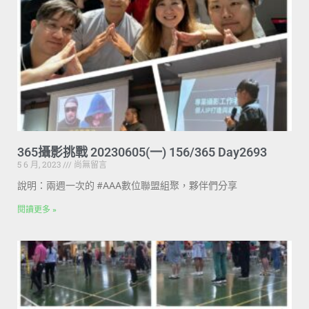
365攝影挑戰 20230605(一) 156/365 Day2693
5 6 月, 2023
尚無留言
說明：兩週一次的 #AAA數位聯盟組聚，夥伴們分享
閱讀更多 »