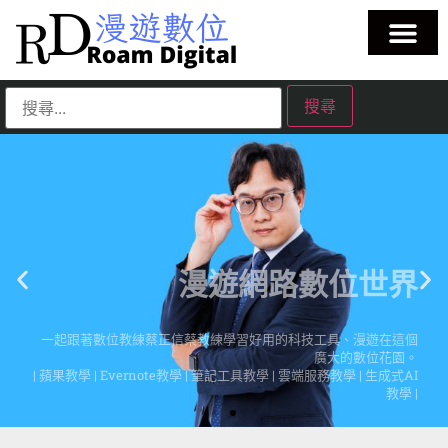
漫遊網路數位世界
一起跟著數位教練蔡正信蔡教練學習好用的科技工具、漫遊在這個
廣大的數位花園。
| 蘋果教學 | Evernote教學 | 筆記工具教學 | 雲端服務教學 | 生成式AI
教學 |
點擊這裡