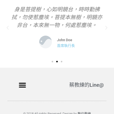
身是菩提樹，心如明鏡台，時時勤拂
拭，勿使惹塵埃。菩提本無樹，明鏡亦
非台，本來無一物，何處惹塵埃。
John Doe
首席執行長
蔡教練的Line@
© 2018 All rights Reserved. Design by 數位教練