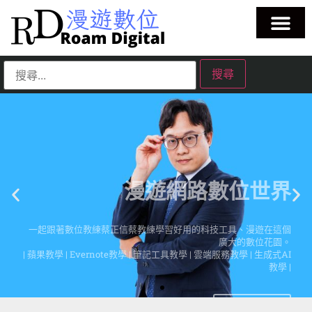
漫遊網路數位世界
一起跟著數位教練蔡正信蔡教練學習好用的科技工具、漫遊在這個
廣大的數位花園。
| 蘋果教學 | Evernote教學 | 筆記工具教學 | 雲端服務教學 | 生成式AI
教學 |
點擊這裡