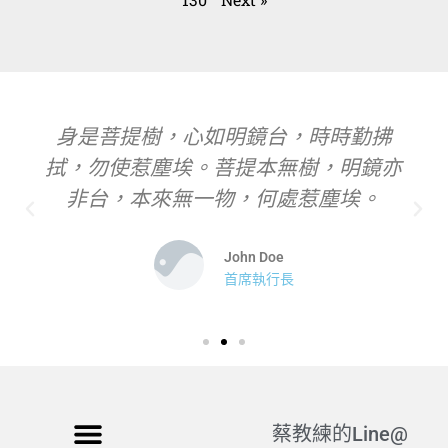
身是菩提樹，心如明鏡台，時時勤拂
拭，勿使惹塵埃。菩提本無樹，明鏡亦
非台，本來無一物，何處惹塵埃。
John Doe
首席執行長
蔡教練的Line@