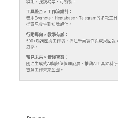
模組，強調易學、可複製。
工具整合 × 工作流設計：
善用Evernote、Heptabase、Telegra
從資訊收集到知識轉化。
行動導向 × 教學有感：
500+場講座與工作坊，專注學員實作與成果回報
風格。
預見未來 × 實踐智慧：
關注生成式AI與數位倫理發展，推動AI工具於科
智慧工作未來藍圖。
Previous