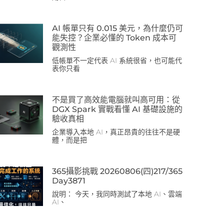
AI 帳單只有 0.015 美元，為什麼仍可
能失控？企業必懂的 Token 成本可
觀測性
低帳單不一定代表 AI 系統很省，也可能代
表你只看
不是買了高效能電腦就叫高可用：從
DGX Spark 實戰看懂 AI 基礎設施的
驗收真相
企業導入本地 AI，真正昂貴的往往不是硬
體，而是把
365攝影挑戰 20260806(四)217/365
Day3871
說明： 今天，我同時測試了本地 AI、雲端
AI、