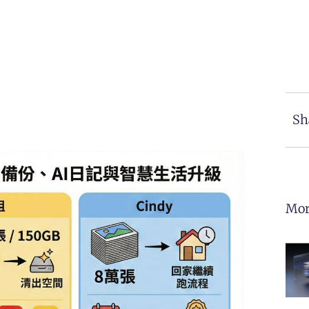
Sh
Mor