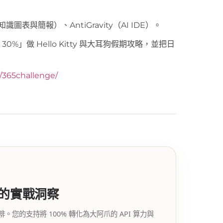
知識圖表與簡報）、AntiGravity（AI IDE）。
補 30%」做 Hello Kitty 與大耳狗假期攻略，並把日
y/365challenge/
代的實戰洞察
的支持將 100% 轉化為大阿爪的 API 算力與