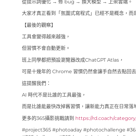
從提示詞優化 → 修 bug → 換大模型 → 上架雲端。
大家才真正看到「氛圍式寫程式」已經不是概念，而
【最後的觀察】
工具會變得越來越強，
但習慣不會自動更新。
班上同學都把預設瀏覽器改成ChatGPT Atlas，
可是十幾年的 Chrome 習慣仍然會讓手自然去點回
這提醒我們：
AI 時代不是比誰的工具最強，
而是比誰能最快改掉舊習慣，讓新能力真正在日常落
更多的365攝影挑戰請到
https://rd.coach/categor
#project365 #photoaday #photochallenge #36