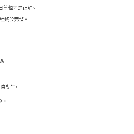
拆日剪輯才是正解。
，流程終於完整。
級
o 自動生）
段。