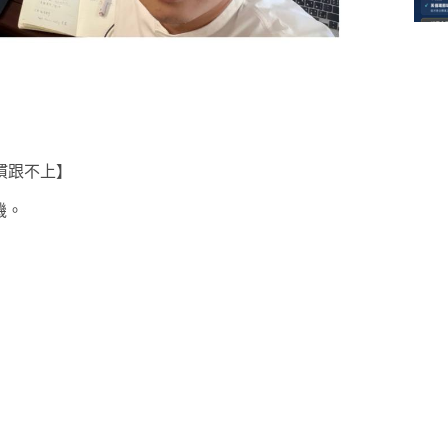
慣跟不上】
機。