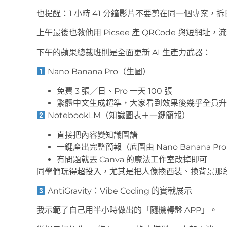
也提醒：1 小時 41 分鐘影片不要剪在同一個專案，
上午最後也教他用 Picsee 產 QRCode 與短網址
下午的蘋果總裁班則是全面更新 AI 生產力武器：
Nano Banana Pro（生圖）
免費 3 張／日、Pro 一天 100 張
繁體中文生成超準，大家看到效果後幾乎全員升
NotebookLM（知識圖表＋一鍵簡報）
直接把內容變知識圖譜
一鍵產出完整簡報（底圖由 Nano Banana Pr
有問題就丟 Canva 的魔法工作室改掉即可
同學們玩得超投入，尤其是把人像換西裝、換背景那
AntiGravity：Vibe Coding 的實戰展示
我示範了自己用半小時做出的「隨機轉盤 APP」。