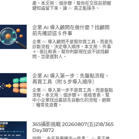
產。本文用 5 個步驟，幫你在交班前把關
鍵知識留下來，讓 AI 真正能接手。
企業 AI 導入顧問在做什麼？找顧問
前先確認這 5 件事
企業 AI 導入顧問不是幫你買工具，而是先
診斷流程、決定導入順序。本文用 5 件事
＋1 張比較表，幫你判斷現在該不該找顧
問、怎麼選對人。
企業 AI 導入第一步：先盤點流程，
再買工具（附 5 步導入順序）
企業 AI 導入第一步不是買工具，而是盤點
流程。本文用 5 個步驟＋1 張檢查表，幫
中小企業找出最該先自動化的流程，避開
3 種常見浪費。
365攝影挑戰 20260807(五)218/365
Day3872
說明： 今天我更確定一件事： AI 真正進