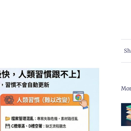
Sh
Mor