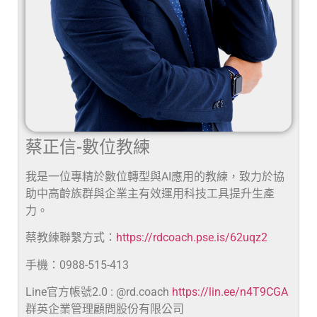
蔡正信-數位教練
我是一位專精於數位轉型與AI應用的教練，致力於協
助中高齡族群與企業主有效運用科技工具提升生產
力。
蔡教練聯繫方式：
https://rdcoach.pse.is/62uqz2
手機：0988-515-413
Line官方帳號2.0 : @rd.coach
https://lin.ee/n4T9CGA
群英企業管理顧問股份有限公司