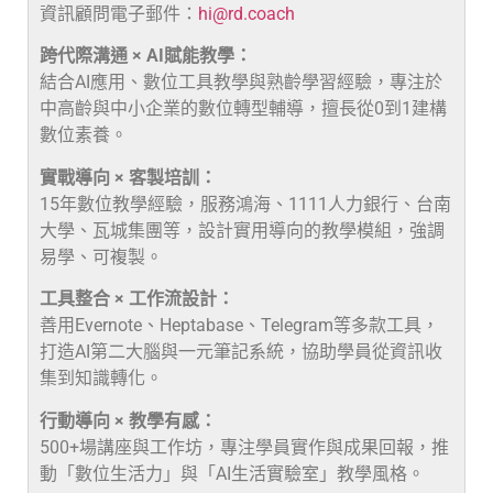
資訊顧問電子郵件：
hi@rd.coach
跨代際溝通 × AI賦能教學：
結合AI應用、數位工具教學與熟齡學習經驗，專注於
中高齡與中小企業的數位轉型輔導，擅長從0到1建構
數位素養。
實戰導向 × 客製培訓：
15年數位教學經驗，服務鴻海、1111人力銀行、台南
大學、瓦城集團等，設計實用導向的教學模組，強調
易學、可複製。
工具整合 × 工作流設計：
善用Evernote、Heptabase、Telegram等多款工具，
打造AI第二大腦與一元筆記系統，協助學員從資訊收
集到知識轉化。
行動導向 × 教學有感：
500+場講座與工作坊，專注學員實作與成果回報，推
動「數位生活力」與「AI生活實驗室」教學風格。