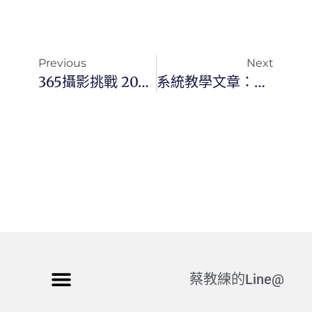
Previous
Next
365攝影挑戰 20251129(六)333/365 Day3602
系統教學文章：〈為什麼「工具—習慣—環境」三層式流程，決定一個人的數位能力上限〉
蔡教練的Line@