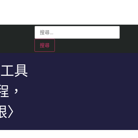
「工具
程，
限〉