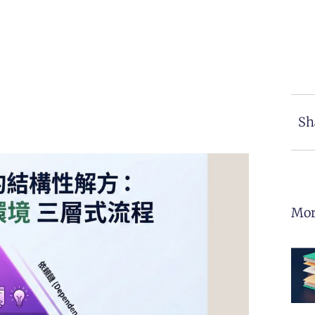
Sh
Mor