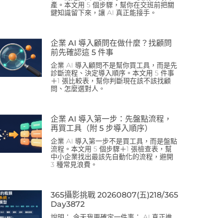
產。本文用 5 個步驟，幫你在交班前把關
鍵知識留下來，讓 AI 真正能接手。
企業 AI 導入顧問在做什麼？找顧問
前先確認這 5 件事
企業 AI 導入顧問不是幫你買工具，而是先
診斷流程、決定導入順序。本文用 5 件事
＋1 張比較表，幫你判斷現在該不該找顧
問、怎麼選對人。
企業 AI 導入第一步：先盤點流程，
再買工具（附 5 步導入順序）
企業 AI 導入第一步不是買工具，而是盤點
流程。本文用 5 個步驟＋1 張檢查表，幫
中小企業找出最該先自動化的流程，避開
3 種常見浪費。
365攝影挑戰 20260807(五)218/365
Day3872
說明： 今天我更確定一件事： AI 真正進