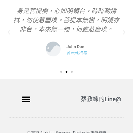
身是菩提樹，心如明鏡台，時時勤拂
拭，勿使惹塵埃。菩提本無樹，明鏡亦
非台，本來無一物，何處惹塵埃。
John Doe
首席執行長
蔡教練的Line@
© 2018 All rights Reserved. Design by 數位教練