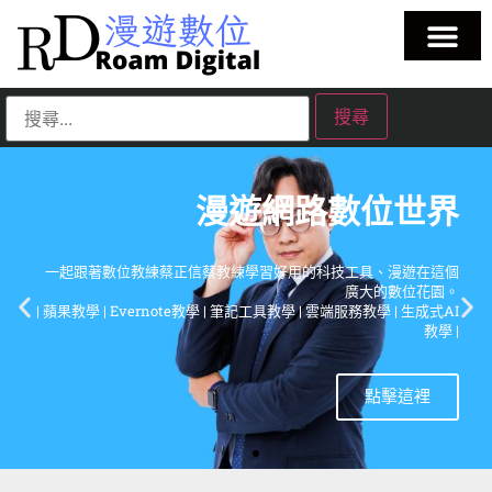
漫遊網路數位世界
一起跟著數位教練蔡正信蔡教練學習好用的科技工具、漫遊在這個
廣大的數位花園。
| 蘋果教學 | Evernote教學 | 筆記工具教學 | 雲端服務教學 | 生成式AI
教學 |
點擊這裡