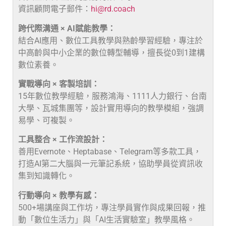
資訊顧問電子郵件：
hi@rd.coach
跨代際溝通 × AI賦能教學：
結合AI應用、數位工具教學與熟齡學習經驗，專注於
中高齡與中小企業的數位轉型輔導，擅長從0到1建構
數位素養。
實戰導向 × 客製培訓：
15年數位教學經驗，服務鴻海、1111人力銀行、台南
大學、瓦城集團等，設計實用導向的教學模組，強調
易學、可複製。
工具整合 × 工作流設計：
善用Evernote、Heptabase、Telegram等多款工具，
打造AI第二大腦與一元筆記系統，協助學員從資訊收
集到知識轉化。
行動導向 × 教學有感：
500+場講座與工作坊，專注學員實作與成果回報，推
動「數位生活力」與「AI生活實驗室」教學風格。