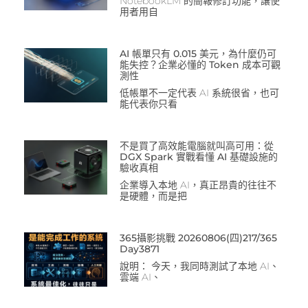
NotebookLM 的簡報修訂功能，讓使
用者用自
AI 帳單只有 0.015 美元，為什麼仍可
能失控？企業必懂的 Token 成本可觀
測性
低帳單不一定代表 AI 系統很省，也可
能代表你只看
不是買了高效能電腦就叫高可用：從
DGX Spark 實戰看懂 AI 基礎設施的
驗收真相
企業導入本地 AI，真正昂貴的往往不
是硬體，而是把
365攝影挑戰 20260806(四)217/365
Day3871
說明： 今天，我同時測試了本地 AI、
雲端 AI、