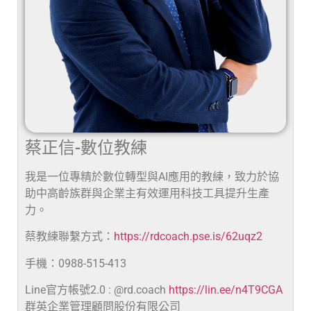
蔡正信-數位教練
我是一位專精於數位轉型與AI應用的教練，致力於協
助中高齡族群與企業主有效運用科技工具提升生產
力。
蔡教練聯繫方式：
https://rdcoach.pse.is/62uqz2
手機：0988-515-413
Line官方帳號2.0 : @rd.coach
https://lin.ee/n4T9CGA
群英企業管理顧問股份有限公司