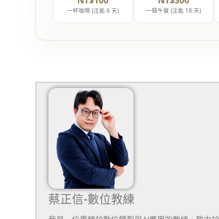
一杯咖啡 (注能 6 天)
一頓午餐 (注能 18 天)
蔡正信-數位教練