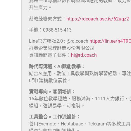
我是一位專精於數位轉型與AI應用的教練，致力
升生產力。
蔡教練聯繫方式：
https://rdcoach.pse.is/62uqz2
手機：0988-515-413
Line官方帳號2.0 : @rd.coach
https://lin.ee/n4T9
群英企業管理顧問股份有限公司
資訊顧問電子郵件：
hi@rd.coach
跨代際溝通 × AI賦能教學：
結合AI應用、數位工具教學與熟齡學習經驗，專
0到1建構數位素養。
實戰導向 × 客製培訓：
15年數位教學經驗，服務鴻海、1111人力銀行
模組，強調易學、可複製。
工具整合 × 工作流設計：
善用Evernote、Heptabase、Telegra
從資訊收集到知識轉化。