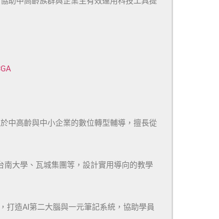
於協助中高齡族群與企業主有效運用科技工具提
CGA
注於中高齡與中小企業的數位轉型輔導，擅長從
、台南大學、瓦城集團等，設計實用導向的教學
m等多款工具，打造AI第二大腦與一元筆記系統，協助學員