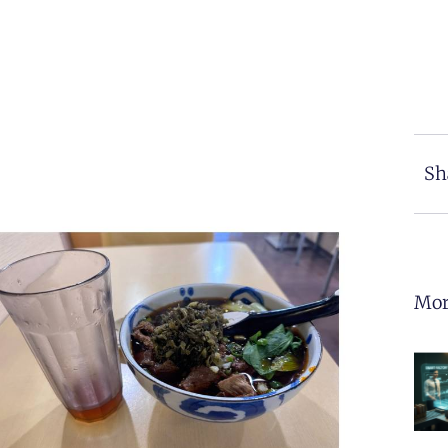
Sh
Mor