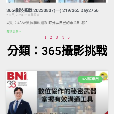
365攝影挑戰 20230807(一) 219/365 Day2756
7 8 月, 2023
尚無留言
說明：#AAA數位聯盟組聚 時分享自己的專業知識和
閱讀更多 »
1
2
3
4
5
分類：365攝影挑戰
365攝影挑戰