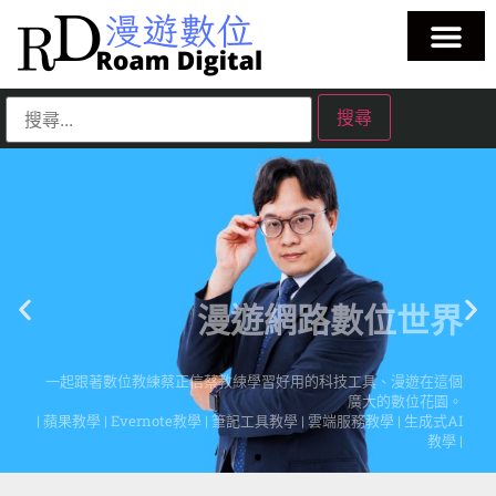
漫遊網路數位世界
一起跟著數位教練蔡正信蔡教練學習好用的科技工具、漫遊在這個
廣大的數位花園。
| 蘋果教學 | Evernote教學 | 筆記工具教學 | 雲端服務教學 | 生成式AI
教學 |
點擊這裡