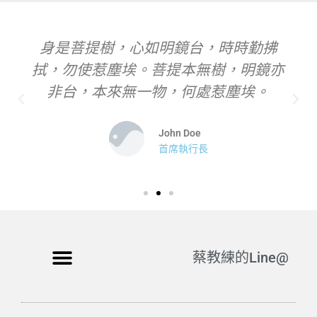
身是菩提樹，心如明鏡台，時時勤拂
拭，勿使惹塵埃。菩提本無樹，明鏡亦
非台，本來無一物，何處惹塵埃。
John Doe
首席執行長
蔡教練的Line@