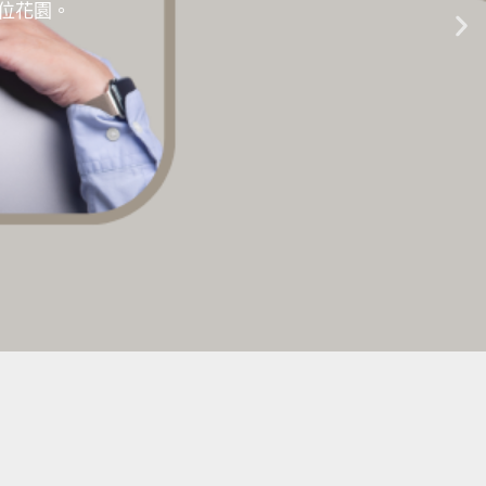
的數位花園。
生成式AI教學 |
點擊這裡