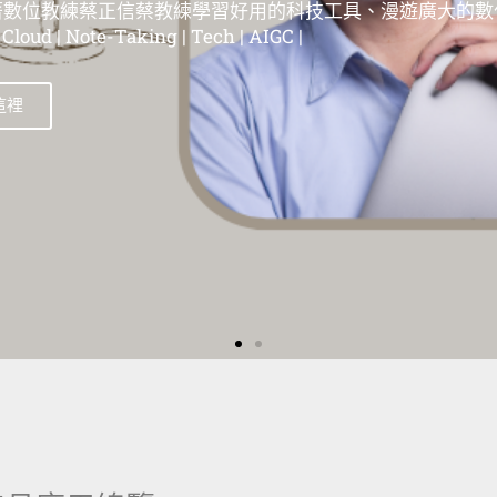
位教練蔡正信蔡教練學習好用的科技工具、漫遊在這個廣大
| 蘋果教學 | Evernote教學 | 筆記工具教學 | 雲端服務教學 | 