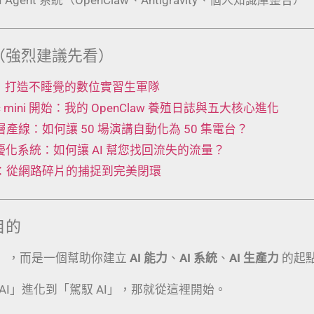
（強烈建議先看）
 工廠：打造不睡覺的數位實習生軍隊
Mac mini 開始：我的 OpenClaw 養殖日誌與五大核心進化
t 五層產線：如何讓 50 場演講自動化為 50 集電台？
動優化系統：如何讓 AI 幫您找回流失的流量？
術：從網路碎片的捕捉到完美閉環
目的
」，而是一個幫助你建立
AI 能力
、
AI 系統
、
AI 生產力
的起
AI」進化到「駕馭 AI」，那就從這裡開始。