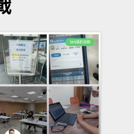
戰
365攝影挑戰