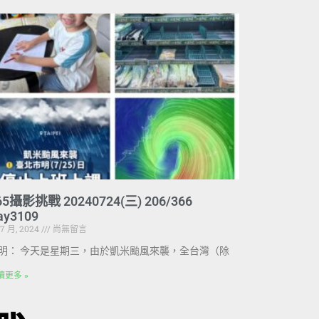
65攝影挑戰 20240724(三) 206/366
ay3109
 7 月, 2024
尚無留言
明： 今天是星期三，由於凱米颱風來襲，全台灣（除
讀更多 »