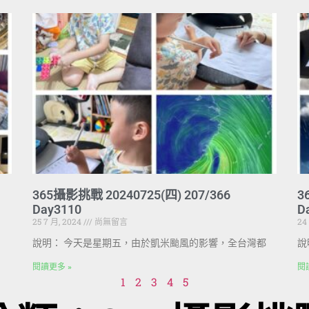
365攝影挑戰 20240725(四) 207/366
3
Day3110
D
25 7 月, 2024
尚無留言
24
說明： 今天是星期五，由於凱米颱風的影響，全台灣都
說
閱讀更多 »
閱
1
2
3
4
5