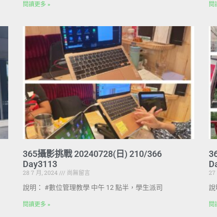
閱讀更多 »
閱
365攝影挑戰 20240728(日) 210/366
3
Day3113
D
28 7 月, 2024
尚無留言
27
說明： #數位管理教學 中午 12 點半，學生派司
說
閱讀更多 »
閱