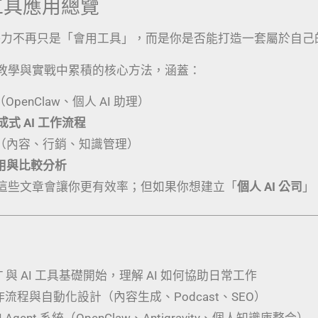
I 工具應用總覽
競爭力不再只是「會用工具」，而是你是否能打造一套屬於自己
教學與實戰中累積的核心方法，涵蓋：
（OpenClaw、個人 AI 助理）
生成式 AI 工作流程
（內容、行銷、知識管理）
應用與比較分析
這些文章會讓你更有效率；但如果你想建立「
個人 AI 公司
」
PT 與 AI 工具基礎開始，理解 AI 如何協助日常工作
工作流程與自動化設計（內容生成、Podcast、SEO）
 Agent 系統（OpenClaw、Antigravity、個人知識庫整合）