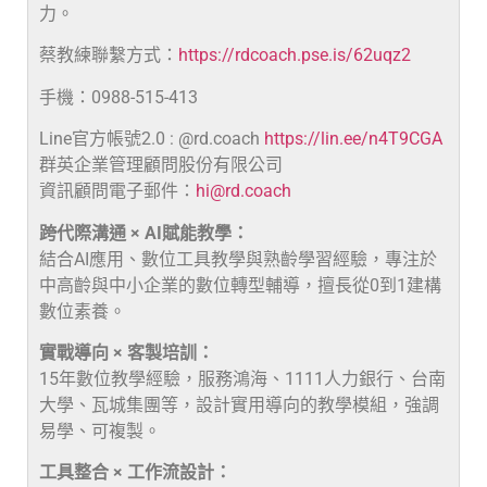
力。
蔡教練聯繫方式：
https://rdcoach.pse.is/62uqz2
手機：0988-515-413
Line官方帳號2.0 : @rd.coach
https://lin.ee/n4T9CGA
群英企業管理顧問股份有限公司
資訊顧問電子郵件：
hi@rd.coach
跨代際溝通 × AI賦能教學：
結合AI應用、數位工具教學與熟齡學習經驗，專注於
中高齡與中小企業的數位轉型輔導，擅長從0到1建構
數位素養。
實戰導向 × 客製培訓：
15年數位教學經驗，服務鴻海、1111人力銀行、台南
大學、瓦城集團等，設計實用導向的教學模組，強調
易學、可複製。
工具整合 × 工作流設計：