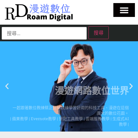
漫遊網路數位世界
一起跟著數位教練蔡正信蔡教練學習好用的科技工具、漫遊在這個
廣大的數位花園。
| 蘋果教學 | Evernote教學 | 筆記工具教學 | 雲端服務教學 | 生成式AI
教學 |
點擊這裡