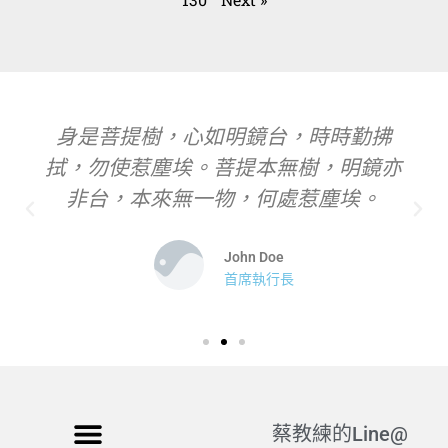
身是菩提樹，心如明鏡台，時時勤拂
拭，勿使惹塵埃。菩提本無樹，明鏡亦
非台，本來無一物，何處惹塵埃。
John Doe
首席執行長
蔡教練的Line@