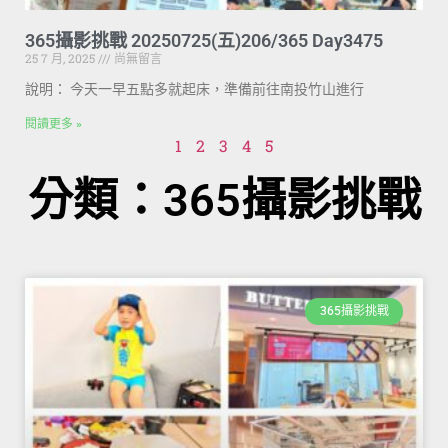
365攝影挑戰 20250725(五)206/365 Day3475
25 7 月, 2025
尚無留言
說明： 今天一早五點多就起床，準備前往南投竹山進行
閱讀更多 »
1
2
3
4
5
分類：365攝影挑戰
365攝影挑戰