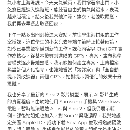
氣小虎上游泳課。今天天氣微雨，我們撐著傘出門。小
悠悠已經進入進階班，能練習自由式換氣與踢水，表現
越來越穩定。結束後我幫他沖澡、換衣，老婆吹頭髮，
我們再去早餐店取餐回家。
下午一點多出門到接運大安站，前往學生湘祺姐的工作
室授課。這位學生的小女兒去年端午節時正忙著碩論，
如今已畢業並準備到新竹工作。課程內容以 ChatGPT 實
作為核心，從基本搜尋到進階的 GPTs、專案、畫布與學
習模式逐步帶她熟悉。我示範如何建立專案、上傳檔案
與設計個人化指令，也讓她嘗試「繁譯家」與「全自動
提示詞改進器」兩個 GPTs。她對提示詞優化的效果十分
驚豔。
我也分享了最新的 Sora 2 影片模型，展示 AI 影片生成
的真實程度。由於她使用 Samsung 手機與 Windows
電腦，暫時無法體驗 Atlas 與 Sora 2，但我仍展示範
例。課後她姐姐也加入，對 Sora 2 興趣濃厚，我幫她設
定美區 Apple ID、成功下載 Sora App 並取得邀請碼啟
用，親自體驗 AI 生成角色影片的流程。姐姐之後也決定