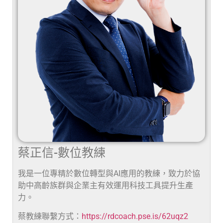
蔡正信-數位教練
我是一位專精於數位轉型與AI應用的教練，致力於協
助中高齡族群與企業主有效運用科技工具提升生產
力。
蔡教練聯繫方式：
https://rdcoach.pse.is/62uqz2