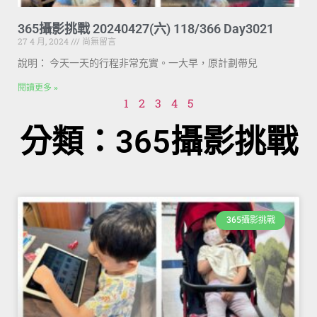
365攝影挑戰 20240427(六) 118/366 Day3021
27 4 月, 2024
尚無留言
說明： 今天一天的行程非常充實。一大早，原計劃帶兒
閱讀更多 »
1
2
3
4
5
分類：365攝影挑戰
365攝影挑戰