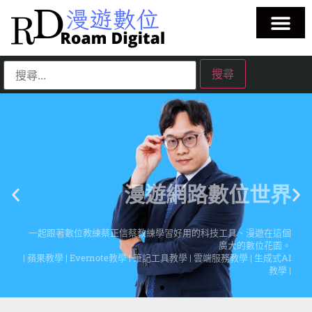
漫遊網路數位世界
一起跟著數位教練蔡正信蔡教練學習好用的科技工具、漫遊在這個
廣大的數位花園。
| 蘋果教學 | Evernote教學 | 筆記工具教學 | 雲端服務教學 | 生成式AI
教學 |
點擊這裡