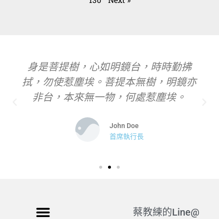
身是菩提樹，心如明鏡台，時時勤拂
拭，勿使惹塵埃。菩提本無樹，明鏡亦
非台，本來無一物，何處惹塵埃。
John Doe
首席執行長
蔡教練的Line@