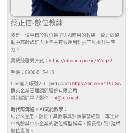
蔡正信-數位教練
我是一位專精於數位轉型與AI應用的教練，致力於協
助中高齡族群與企業主有效運用科技工具提升生產
力。
蔡教練聯繫方式：
https://rdcoach.pse.is/62uqz2
手機：0988-515-413
Line官方帳號2.0 : @rd.coach
https://lin.ee/n4T9CGA
群英企業管理顧問股份有限公司
資訊顧問電子郵件：
hi@rd.coach
跨代際溝通 × AI賦能教學：
結合AI應用、數位工具教學與熟齡學習經驗，專注於
中高齡與中小企業的數位轉型輔導，擅長從0到1建構
數位素養。