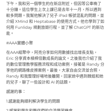
下午，我和另一個學生約在新店附近，但因等公車晚了
十分鐘。這位學生上次上課已是去年十一月，所以遇到
較多問題。我幫他解決了兒子 iPad 帳號混亂的問題，並
介紹 XMind 和 Heptabase 的使用方式。他也學到了如
何用 Funliday 規劃旅遊行程，並了解 ChatGPT 的新功
能。
#AAA實體小聚
在AAA組聚中，阿亮分享如何用數據找出增長支點，
Eric 分享資本槓桿倍數成長的論文。之後我也介紹了我
的數位管理教學服務流程和成功案例，接著是 Randy 分
享他的網路橡皮擦案例。最後，大家自由交流並合照，
Randy 和我整理好場地後離開，回家途中遇到魏姐和她
的兒子，聊了一些設計和 AI 的話題。
感謝的事：
1.感謝能夠順利解決學生的問題
2.感謝和學生和夥伴們的交流學習機會