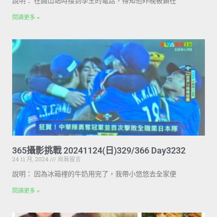
說明： 在圓山站時接到學生的電話，得知他昨晚被鎖在
閱讀更多 »
365攝影挑戰 20241124(日)329/366 Day3232
24 11 月, 2024
尚無留言
說明： 因為冰箱裡的牛奶用完了，我帶小悠悠去全家便
閱讀更多 »