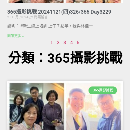
365攝影挑戰 20241121(四)326/366 Day3229
21 11 月, 2024
尚無留言
說明： #新生線上培訓 上午 7 點半，我與林佳一
閱讀更多 »
1
2
3
4
5
分類：365攝影挑戰
365攝影挑戰