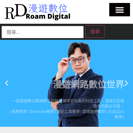
漫遊網路數位世界
一起跟著數位教練蔡正信蔡教練學習好用的科技工具、漫遊在這個
廣大的數位花園。
| 蘋果教學 | Evernote教學 | 筆記工具教學 | 雲端服務教學 | 生成式AI
教學 |
點擊這裡