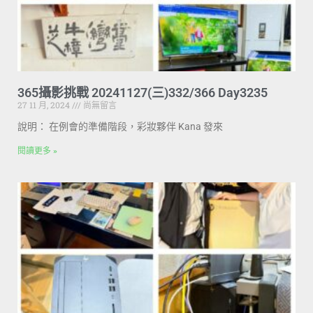
365攝影挑戰 20241127(三)332/366 Day3235
27 11 月, 2024
尚無留言
說明： 在例會的準備階段，彩妝夥伴 Kana 發來
閱讀更多 »