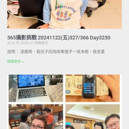
365攝影挑戰 20241122(五)327/366 Day3230
22 11 月, 2024
尚無留言
說明： 凌晨時，我兒子因為咳嗽幾乎一夜未眠，我老婆
閱讀更多 »