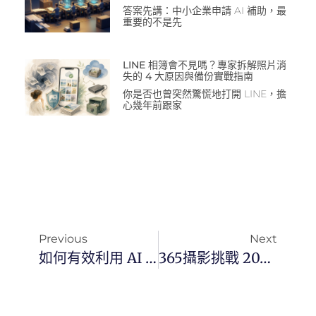
答案先講：中小企業申請 AI 補助，最
重要的不是先
LINE 相簿會不見嗎？專家拆解照片消
失的 4 大原因與備份實戰指南
你是否也曾突然驚慌地打開 LINE，擔
心幾年前跟家
Previous
Next
如何有效利用 AI 提升數位管理效率—蔡教練的實戰指引
365攝影挑戰 20250210(一)041/365 Day3310