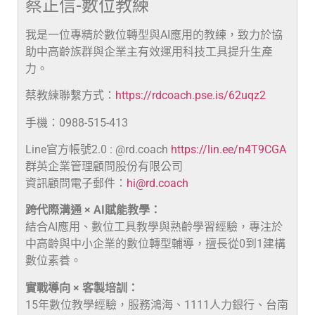
蔡正信-數位教練
我是一位專精於數位轉型與AI應用的教練，致力於協
助中高齡族群與企業主有效運用科技工具提升生產
力。
蔡教練聯繫方式：
https://rdcoach.pse.is/62uqz2
手機：0988-515-413
Line官方帳號2.0 : @rd.coach
https://lin.ee/n4T9CGA
群英企業管理顧問股份有限公司
資訊顧問電子郵件：
hi@rd.coach
跨代際溝通 × AI賦能教學：
結合AI應用、數位工具教學與熟齡學習經驗，專注於
中高齡與中小企業的數位轉型輔導，擅長從0到1建構
數位素養。
實戰導向 × 客製培訓：
15年數位教學經驗，服務鴻海、1111人力銀行、台南