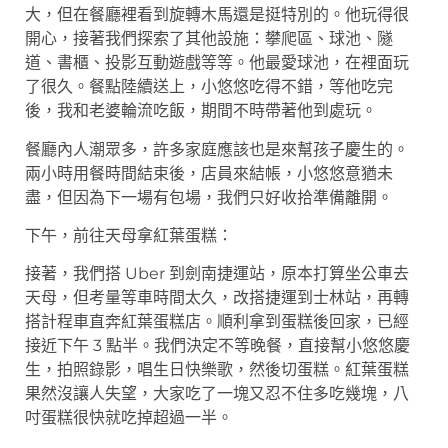
大，但在餐廳裡看到旋轉木馬還是挺特別的。他玩得很
開心，接著我們探索了其他設施：攀爬區、球池、隧
道、書櫃、投影互動遊戲等等。他最愛球池，在裡面玩
了很久。餐點陸續送上，小悠悠吃得不錯，等他吃完
後，我和老婆輪流吃飯，期間不時帶著他到處玩。
餐廳內人潮眾多，許多家庭應該也是來幫孩子慶生的。
兩小時用餐時間結束後，店員來結帳，小悠悠意猶未
盡，但因為下一場有包場，我們只好收拾準備離開。
下午，前往天母拿紅葉蛋糕：
接著，我們搭 Uber 到劍南捷運站，原本打算坐公車去
天母，但考量等車時間太久，改搭捷運到士林站，再轉
搭計程車直奔紅葉蛋糕店。順利拿到蛋糕後回家，已經
接近下午 3 點半。我們決定不等晚餐，直接幫小悠悠慶
生，拍照錄影，唱生日快樂歌，然後切蛋糕。紅葉蛋糕
果然沒讓人失望，大家吃了一塊又忍不住多吃幾塊，八
吋蛋糕很快就吃掉超過一半。