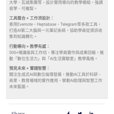
大學、瓦城集團等，設計實用導向的教學模組，強調
易學、可複製。
工具整合 × 工作流設計：
善用Evernote、Heptabase、Telegram等多款工具，
打造AI第二大腦與一元筆記系統，協助學員從資訊收
集到知識轉化。
行動導向 × 教學有感：
500+場講座與工作坊，專注學員實作與成果回報，推
動「數位生活力」與「AI生活實驗室」教學風格。
預見未來 × 實踐智慧：
關注生成式AI與數位倫理發展，推動AI工具於科研、
商業、教育場域的實作應用，擘劃AI助理與智慧工作
未來藍圖。
Share: