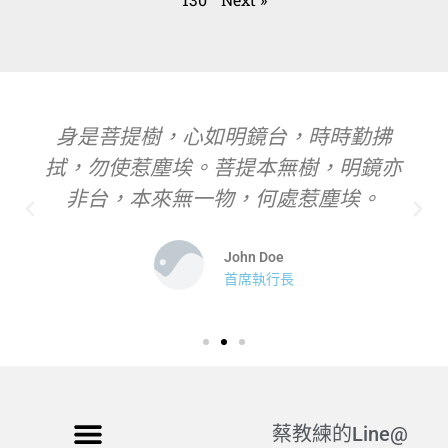
身是菩提樹，心如明鏡台，時時勤拂
拭，勿使惹塵埃。菩提本無樹，明鏡亦
非台，本來無一物，何處惹塵埃。
John Doe
首席執行長
蔡教練的Line@