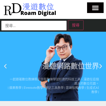
漫遊網路數位世界
一起跟著數位教練蔡正信蔡教練學習好用的科技工具、漫遊在這個
廣大的數位花園。
| 蘋果教學 | Evernote教學 | 筆記工具教學 | 雲端服務教學 | 生成式AI
教學 |
點擊這裡