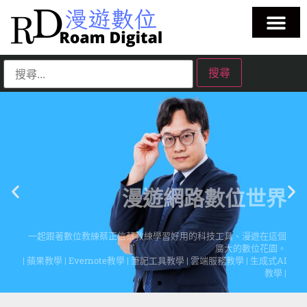
漫遊網路數位世界
一起跟著數位教練蔡正信蔡教練學習好用的科技工具、漫遊在這個
廣大的數位花園。
| 蘋果教學 | Evernote教學 | 筆記工具教學 | 雲端服務教學 | 生成式AI
教學 |
點擊這裡