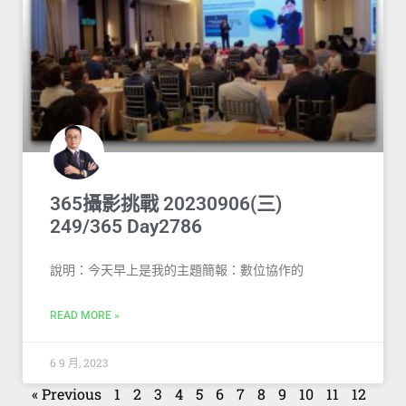
365攝影挑戰 20230906(三)
249/365 Day2786
說明：今天早上是我的主題簡報：數位協作的
READ MORE »
6 9 月, 2023
« Previous
1
2
3
4
5
6
7
8
9
10
11
12