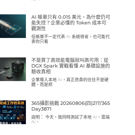
AI 帳單只有 0.015 美元，為什麼仍可
能失控？企業必懂的 Token 成本可
觀測性
低帳單不一定代表 AI 系統很省，也可能代
表你只看
不是買了高效能電腦就叫高可用：從
DGX Spark 實戰看懂 AI 基礎設施的
驗收真相
企業導入本地 AI，真正昂貴的往往不是硬
體，而是把
365攝影挑戰 20260806(四)217/365
Day3871
說明： 今天，我同時測試了本地 AI、雲端
AI、