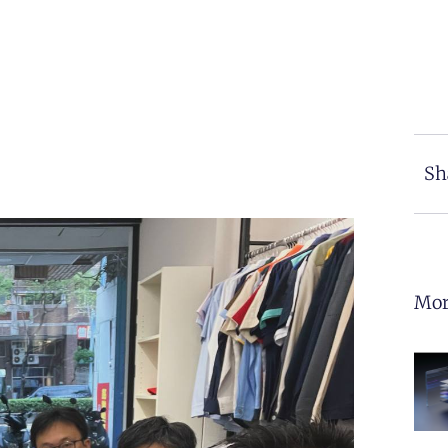
Sh
Mor