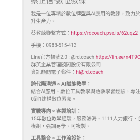
蔡正信-數位教練
我是一位專精於數位轉型與AI應用的教練，致力
升生產力。
蔡教練聯繫方式：
https://rdcoach.pse.is/62uqz2
手機：0988-515-413
Line官方帳號2.0 : @rd.coach
https://lin.ee/n4T9
群英企業管理顧問股份有限公司
資訊顧問電子郵件：
hi@rd.coach
跨代際溝通 × AI賦能教學：
結合AI應用、數位工具教學與熟齡學習經驗，專
0到1建構數位素養。
實戰導向 × 客製培訓：
15年數位教學經驗，服務鴻海、1111人力銀行
模組，強調易學、可複製。
工具整合 × 工作流設計：