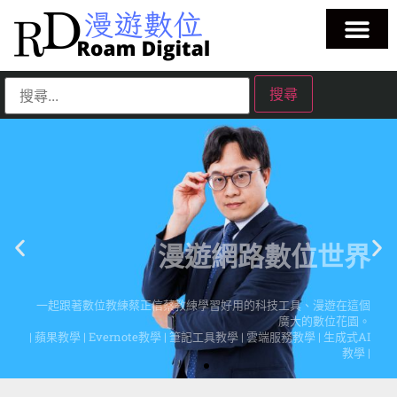
漫遊網路數位世界
一起跟著數位教練蔡正信蔡教練學習好用的科技工具、漫遊在這個
廣大的數位花園。
| 蘋果教學 | Evernote教學 | 筆記工具教學 | 雲端服務教學 | 生成式AI
教學 |
點擊這裡