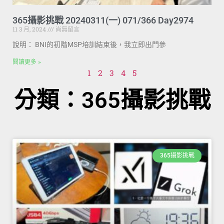
365攝影挑戰 20240311(一) 071/366 Day2974
11 3 月, 2024
尚無留言
說明： BNI的初階MSP培訓結束後，我立即出門參
閱讀更多 »
1
2
3
4
5
分類：365攝影挑戰
365攝影挑戰