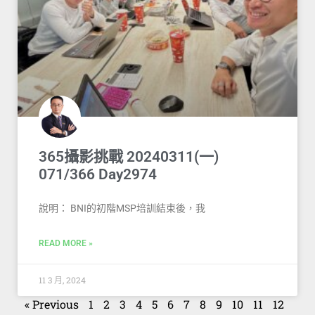
365攝影挑戰 20240311(一)
071/366 Day2974
說明： BNI的初階MSP培訓結束後，我
READ MORE »
11 3 月, 2024
« Previous
1
2
3
4
5
6
7
8
9
10
11
12