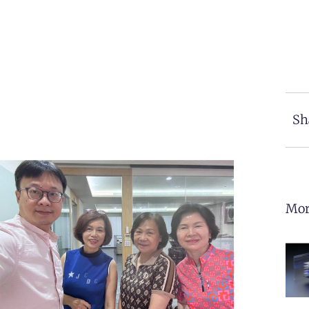
Sh
Mor