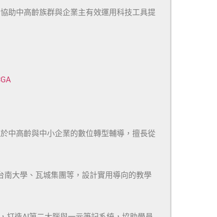
於協助中高齡族群與企業主有效運用科技工具提
CGA
注於中高齡與中小企業的數位轉型輔導，擅長從
、台南大學、瓦城集團等，設計實用導向的教學
m等多款工具，打造AI第二大腦與一元筆記系統，協助學員