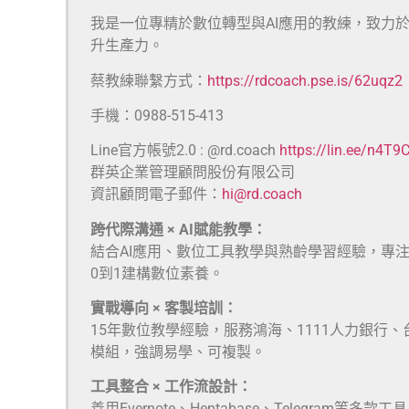
我是一位專精於數位轉型與AI應用的教練，致力
升生產力。
蔡教練聯繫方式：
https://rdcoach.pse.is/62uqz2
手機：0988-515-413
Line官方帳號2.0 : @rd.coach
https://lin.ee/n4T9
群英企業管理顧問股份有限公司
資訊顧問電子郵件：
hi@rd.coach
跨代際溝通 × AI賦能教學：
結合AI應用、數位工具教學與熟齡學習經驗，專
0到1建構數位素養。
實戰導向 × 客製培訓：
15年數位教學經驗，服務鴻海、1111人力銀行
模組，強調易學、可複製。
工具整合 × 工作流設計：
善用Evernote、Heptabase、Telegra