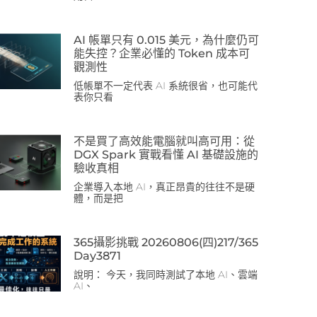
AI 帳單只有 0.015 美元，為什麼仍可
能失控？企業必懂的 Token 成本可
觀測性
低帳單不一定代表 AI 系統很省，也可能代
表你只看
不是買了高效能電腦就叫高可用：從
DGX Spark 實戰看懂 AI 基礎設施的
驗收真相
企業導入本地 AI，真正昂貴的往往不是硬
體，而是把
365攝影挑戰 20260806(四)217/365
Day3871
說明： 今天，我同時測試了本地 AI、雲端
AI、