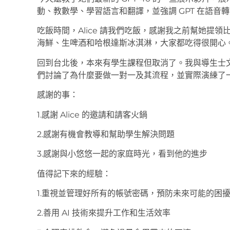
動、教數學、學習語言和翻譯，並強調 GPT 在語音
吃飯時間，Alice 請我們吃飯，感謝我之前幫她提
海鮮、生啤酒和哈根達斯冰淇淋，大家都吃得很開心
回到台北後，本來有學生課程但取消了。我與導生士文約了
們討論了為什麼要做一對一及其流程，並實際演練了
感謝的事：
1.感謝 Alice 的邀請和請客火鍋
2.感謝有機會教導和幫助學生解決問題
3.感謝與小悠悠一起的家庭時光，看到他的進步
值得記下來的經驗：
1.重視並管理好所有的帳號密碼，預防未來可能的困
2.善用 AI 技術來提升工作和生活效率