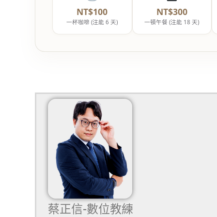
NT$100
NT$300
一杯咖啡 (注能 6 天)
一頓午餐 (注能 18 天)
蔡正信-數位教練