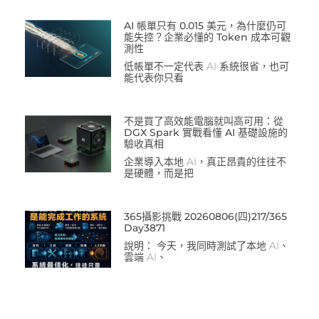
AI 帳單只有 0.015 美元，為什麼仍可
能失控？企業必懂的 Token 成本可觀
測性
低帳單不一定代表 AI 系統很省，也可
能代表你只看
不是買了高效能電腦就叫高可用：從
DGX Spark 實戰看懂 AI 基礎設施的
驗收真相
企業導入本地 AI，真正昂貴的往往不
是硬體，而是把
365攝影挑戰 20260806(四)217/365
Day3871
說明： 今天，我同時測試了本地 AI、
雲端 AI、