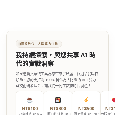
漫遊數位 ‧ 大腦算力注能
我持續探索，與您共享 AI 時
代的實戰洞察
如果這篇文章或工具為您帶來了啟發，歡迎請我喝杯
咖啡。您的支持將 100% 轉化為大阿爪的 API 算力
與技術研發基金，讓我們一同在數位時代漫遊！
NT$100
NT$300
NT$500
NT$
一杯咖啡 (注能 6 天)
一頓午餐 (注能 18 天)
一週能量 (注能 1 個月)
無限進化 