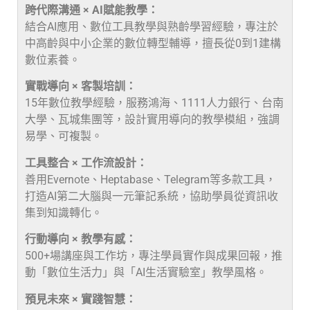
跨代際溝通 × AI賦能教學：
結合AI應用、數位工具教學與熟齡學習經驗，專注於
中高齡與中小企業的數位轉型輔導，擅長從0到1建構
數位素養。
實戰導向 × 客製培訓：
15年數位教學經驗，服務鴻海、1111人力銀行、台南
大學、瓦城集團等，設計實用導向的教學模組，強調
易學、可複製。
工具整合 × 工作流設計：
善用Evernote、Heptabase、Telegram等多款工具，
打造AI第二大腦與一元筆記系統，協助學員從資訊收
集到知識轉化。
行動導向 × 教學有感：
500+場講座與工作坊，專注學員實作與成果回報，推
動「數位生活力」與「AI生活實驗室」教學風格。
預見未來 × 實踐智慧：