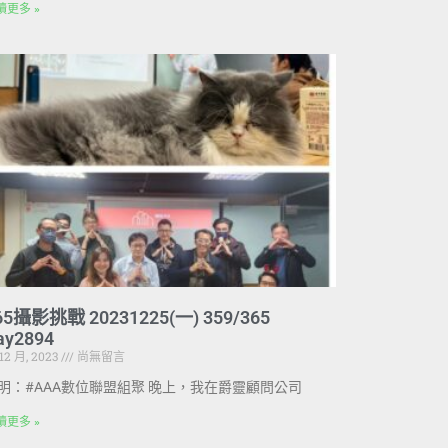
讀更多 »
65攝影挑戰 20231225(一) 359/365
ay2894
 12 月, 2023
尚無留言
明：#AAA數位聯盟組聚 晚上，我在爵靈顧問公司
讀更多 »