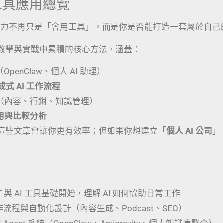
I 工具應用總覽
競爭力不再只是「會用工具」，而是你是否能打造一套屬於自己
教學與實戰中累積的核心方法，涵蓋：
（OpenClaw、個人 AI 助理）
生成式 AI 工作流程
（內容、行銷、知識管理）
應用與比較分析
這些文章會讓你更有效率；但如果你想建立「
個人 AI 公司
」
PT 與 AI 工具基礎開始，理解 AI 如何協助日常工作
工作流程與自動化設計（內容生成、Podcast、SEO）
 Agent 系統（OpenClaw、Antigravity、個人知識庫整合）