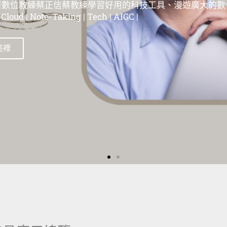
位教練蔡正信蔡教練學習好用的科技工具、漫遊在這個廣大
| 蘋果教學 | Evernote教學 | 筆記工具教學 | 雲端服務教學 | 