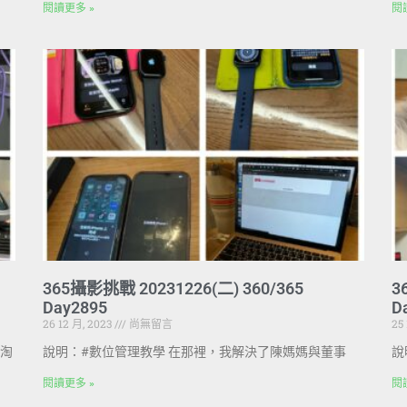
閱讀更多 »
閱
365攝影挑戰 20231226(二) 360/365
3
Day2895
D
26 12 月, 2023
尚無留言
25
淘
說明：#數位管理教學 在那裡，我解決了陳媽媽與董事
說
閱讀更多 »
閱