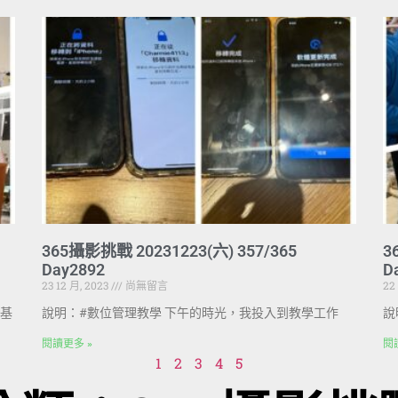
365攝影挑戰 20231223(六) 357/365
3
Day2892
D
23 12 月, 2023
尚無留言
22
基
說明：#數位管理教學 下午的時光，我投入到教學工作
說
閱讀更多 »
閱
1
2
3
4
5