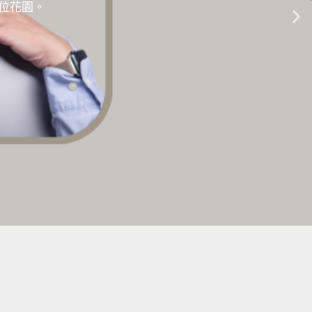
的數位花園。
生成式AI教學 |
點擊這裡