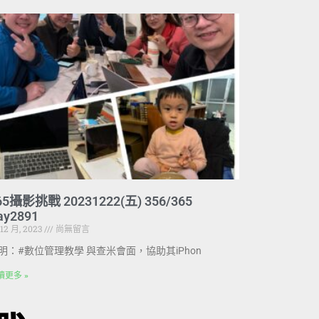
65攝影挑戰 20231222(五) 356/365
ay2891
 12 月, 2023
尚無留言
明：#數位管理教學 與查米會面，協助其iPhon
讀更多 »