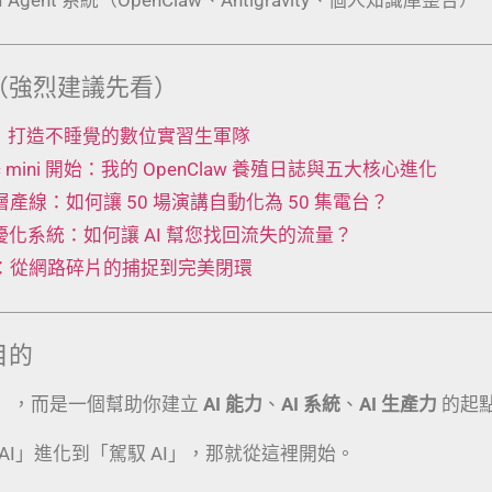
（強烈建議先看）
 工廠：打造不睡覺的數位實習生軍隊
Mac mini 開始：我的 OpenClaw 養殖日誌與五大核心進化
t 五層產線：如何讓 50 場演講自動化為 50 集電台？
動優化系統：如何讓 AI 幫您找回流失的流量？
術：從網路碎片的捕捉到完美閉環
目的
」，而是一個幫助你建立
AI 能力
、
AI 系統
、
AI 生產力
的起
AI」進化到「駕馭 AI」，那就從這裡開始。