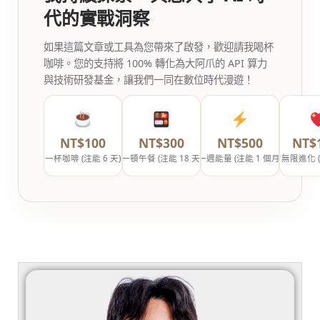
代的實戰洞察
如果這篇文章或工具為您帶來了啟發，歡迎請我喝杯
咖啡。您的支持將 100% 轉化為大阿爪的 API 算力
與技術研發基金，讓我們一同在數位時代漫遊！
NT$100
NT$300
NT$500
NT$
一杯咖啡 (注能 6 天)
一頓午餐 (注能 18 天)
一週能量 (注能 1 個月)
無限進化 