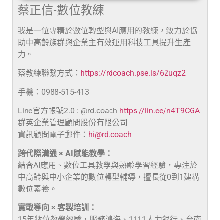
蔡正信-數位教練
我是一位專精於數位轉型與AI應用的教練，致力於協
助中高齡族群與企業主有效運用科技工具提升生產
力。
蔡教練聯繫方式：
https://rdcoach.pse.is/62uqz2
手機：0988-515-413
Line官方帳號2.0 : @rd.coach
https://lin.ee/n4T9CGA
群英企業管理顧問股份有限公司
資訊顧問電子郵件：
hi@rd.coach
跨代際溝通 × AI賦能教學：
結合AI應用、數位工具教學與熟齡學習經驗，專注於
中高齡與中小企業的數位轉型輔導，擅長從0到1建構
數位素養。
實戰導向 × 客製培訓：
15年數位教學經驗，服務鴻海、1111人力銀行、台南