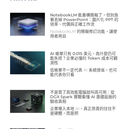
NotebookLM 能重構簡報了，但別急
著丟掉 PowerPoint：圖片化 PPT 的
效率、代價與正確工作流
NotebookLM 的簡報修訂功能，讓使
用者用自
AI 帳單只有 0.015 美元，為什麼仍可
能失控？企業必懂的 Token 成本可觀
測性
低帳單不一定代表 AI 系統很省，也可
能代表你只看
不是買了高效能電腦就叫高可用：從
DGX Spark 實戰看懂 AI 基礎設施的
驗收真相
企業導入本地 AI，真正昂貴的往往不
是硬體，而是把