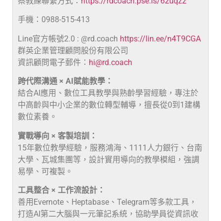
蔡教練聯繫方式：
https://rdcoach.pse.is/62uqz2
手機：0988-515-413
Line官方帳號2.0 : @rd.coach
https://lin.ee/n4T9CGA
群英企業管理顧問股份有限公司
資訊顧問電子郵件：
hi@rd.coach
跨代際溝通 × AI賦能教學：
結合AI應用、數位工具教學與熟齡學習經驗，專注於
中高齡與中小企業的數位轉型輔導，擅長從0到1建構
數位素養。
實戰導向 × 客製培訓：
15年數位教學經驗，服務鴻海、1111人力銀行、台南
大學、瓦城集團等，設計實用導向的教學模組，強調
易學、可複製。
工具整合 × 工作流設計：
善用Evernote、Heptabase、Telegram等多款工具，
打造AI第二大腦與一元筆記系統，協助學員從資訊收