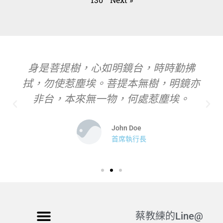
身是菩提樹，心如明鏡台，時時勤拂
拭，勿使惹塵埃。菩提本無樹，明鏡亦
非台，本來無一物，何處惹塵埃。
John Doe
首席執行長
蔡教練的Line@